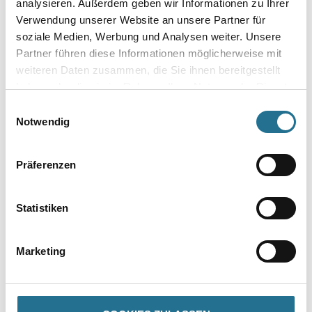
analysieren. Außerdem geben wir Informationen zu Ihrer
Verwendung unserer Website an unsere Partner für
Bitte einloggen, um Preise zu
Bitte einloggen, um Preise zu
soziale Medien, Werbung und Analysen weiter. Unsere
Partner führen diese Informationen möglicherweise mit
sehen
sehen
weiteren Daten zusammen, die Sie ihnen bereitgestellt
haben oder die sie im Rahmen Ihrer Nutzung der Dienste
gesammelt haben.
Einwilligungsauswahl
Notwendig
Präferenzen
Statistiken
M-Plus Chamäleon 2029 - 70 -
M-Plus Chamäleon 2029 - 71 -
Marketing
Ruggedmarble 2 - Tapeten
Polygonal 1 - Tapeten
Weitere Varianten verfügbar
Weitere Varianten verfügbar
Bitte einloggen, um Preise zu
Bitte einloggen, um Preise zu