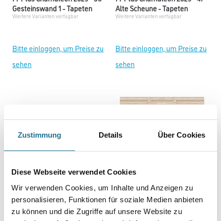
Gesteinswand 1 - Tapeten
Alte Scheune - Tapeten
Weitere Varianten verfügbar
Weitere Varianten verfügbar
Bitte einloggen, um Preise zu
Bitte einloggen, um Preise zu
sehen
sehen
Zustimmung
Details
Über Cookies
Diese Webseite verwendet Cookies
Wir verwenden Cookies, um Inhalte und Anzeigen zu
M-Plus Chamäleon 2029 - 61 -
M-Plus Chamäleon 2029 - 58 -
personalisieren, Funktionen für soziale Medien anbieten
Castello 2 - Tapeten
Roma 2 - Tapeten
zu können und die Zugriffe auf unsere Website zu
Weitere Varianten verfügbar
Weitere Varianten verfügbar