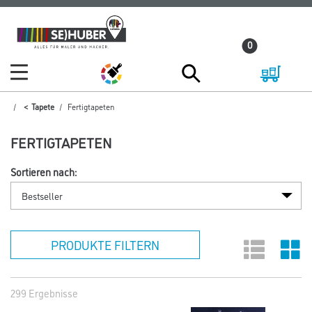
Zum
Zum
Inhalt
Navigationsmenü
0
springen
springen
Tapete
Fertigtapeten
FERTIGTAPETEN
Sortieren nach:
PRODUKTE FILTERN
299 Ergebnisse