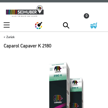
Zum
Zum
Inhalt
Navigationsmenü
0
springen
springen
Zurück
Caparol Capaver K 2180