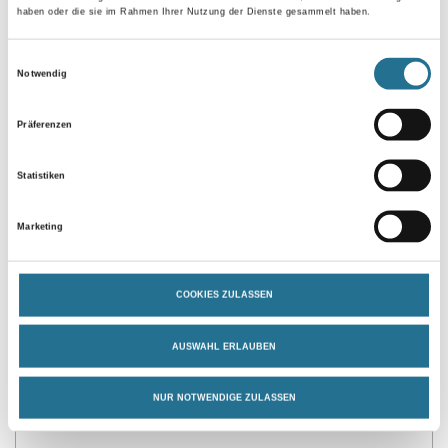
haben oder die sie im Rahmen Ihrer Nutzung der Dienste gesammelt haben.
Tapo-fix Universal
WD Tapezierspachtel blau
Einwilligungsauswahl
Abrollgerät #GAU109
240x120mm
Notwendig
4030-000234
4086-005036
Präferenzen
Bitte einloggen, um Preise zu
Bitte einloggen, um Preise zu
sehen
sehen
Statistiken
Marketing
PRODUKTEIGENSCHAFTEN
COOKIES ZULASSEN
Produkteigenschaft
AUSWAHL ERLAUBEN
- Homogene ausgeprägte Strukturoptik
- Hoch nassbeständig
NUR NOTWENDIGE ZULASSEN
- Verrottungsfest, dimensionsstabil
- Rissüberbrückend