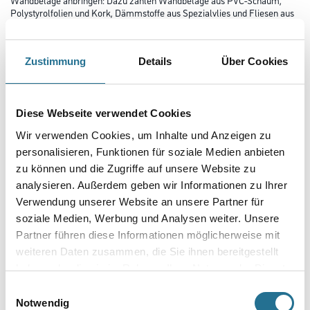
Polystyrolfolien und Kork, Dämmstoffe aus Spezialvlies und Fliesen aus
Keramik sowie Mosaik im saugfähigen Wandbereich. Der
wasserfeste Kleister bietet dabei eine extrem hohe Klebkraft und
Anfangshaftung. Zusätzlich ist der Spezialkleister gegen
Weichmacher beständig und eignet sich sowohl für die Anwendung in
Zustimmung
Details
Über Cookies
Innen- als auch Außenbereichen. Für eine einfache und schnelle
Anwendung ist der Tapetenkleister gebrauchsfertig.
Diese Webseite verwendet Cookies
Gebinde
Wir verwenden Cookies, um Inhalte und Anzeigen zu
personalisieren, Funktionen für soziale Medien anbieten
zu können und die Zugriffe auf unsere Website zu
analysieren. Außerdem geben wir Informationen zu Ihrer
Verwendung unserer Website an unsere Partner für
Umrechnungsfaktoren
soziale Medien, Werbung und Analysen weiter. Unsere
Partner führen diese Informationen möglicherweise mit
weiteren Daten zusammen, die Sie ihnen bereitgestellt
haben oder die sie im Rahmen Ihrer Nutzung der Dienste
gesammelt haben.
Einwilligungsauswahl
Notwendig