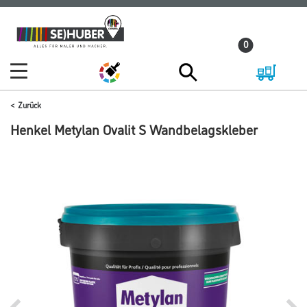
Zum
Zum
Inhalt
Navigationsmenü
0
springen
springen
Zurück
Henkel Metylan Ovalit S Wandbelagskleber