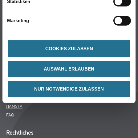
Statistiken
Bodenbeläge
Wand- & Deckenbeläge
Marketing
Werkzeug & Maschinen
Verbrauchsmaterialien
COOKIES ZULASSEN
Über uns
Unternehmen
AUSWAHL ERLAUBEN
Aktuelles
Services
Karriere
NUR NOTWENDIGE ZULASSEN
M-Plus
HAMSTA
FAQ
Rechtliches