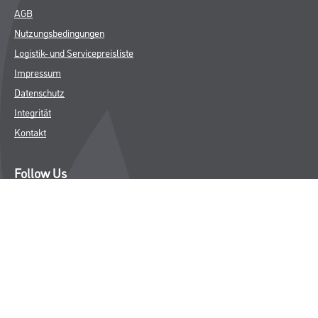
AGB
Nutzungsbedingungen
Logistik- und Servicepreisliste
Impressum
Datenschutz
Integrität
Kontakt
Follow Us
© Copyright CMS Dienstleistungs-Gesellschaft
* NUR FÜR GEWERBLICHE KUNDEN. ALLE ANGEGEBENEN PREISE
SIND ZZGL. GESETZLICHER MWST.
**Punktestand wird innerhalb mehrerer Wochen aktualisiert.