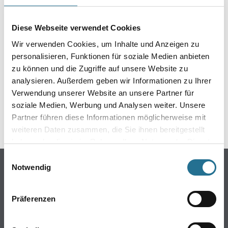
EIN KLEINER ZWISCHENFALL
IST AUFGETRETEN
Diese Webseite verwendet Cookies
Wir verwenden Cookies, um Inhalte und Anzeigen zu
Keine Sorge, wir pinseln schon an der Lösung und
personalisieren, Funktionen für soziale Medien anbieten
werden das Problem so schnell wie möglich beheben.
zu können und die Zugriffe auf unsere Website zu
Erkunden Sie in der Zwischenzeit unseren Online-Shop
analysieren. Außerdem geben wir Informationen zu Ihrer
und lassen Sie sich inspirieren.
Verwendung unserer Website an unsere Partner für
soziale Medien, Werbung und Analysen weiter. Unsere
ZURÜCK ZUM ONLINE-SHOP
Partner führen diese Informationen möglicherweise mit
weiteren Daten zusammen, die Sie ihnen bereitgestellt
haben oder die sie im Rahmen Ihrer Nutzung der Dienste
gesammelt haben.
Einwilligungsauswahl
Online-Shop
Notwendig
Farbe
WDV-Systeme
Präferenzen
Trockenbau
Putze- und Spachtelmassen