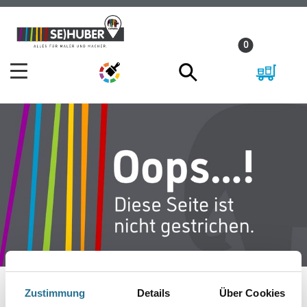
Zum
Zum
Inhalt
Navigationsmenü
0
springen
springen
Zustimmung
Details
Über Cookies