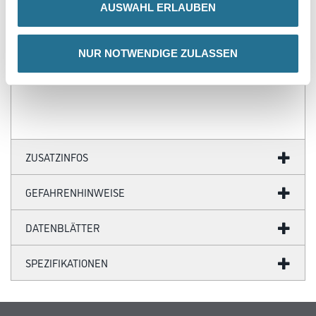
Motivs
AUSWAHL ERLAUBEN
- Gefräste Klebefläche für eine optimale Anhaftung des Klebers
- Aussparung für das LED-Lichtband auf der Rückseite
- Langlebig und stoßfest
NUR NOTWENDIGE ZULASSEN
- Für Feuchträume geeignet mit der richtigen LED-Beleuchtung
- Leichtes Material
- Einfache und schnelle Installation
ZUSATZINFOS
GEFAHRENHINWEISE
DATENBLÄTTER
SPEZIFIKATIONEN