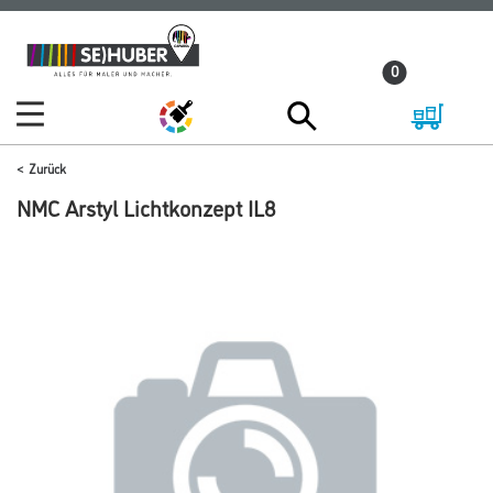
Zum
Zum
Inhalt
Navigationsmenü
0
springen
springen
Zurück
NMC Arstyl Lichtkonzept IL8