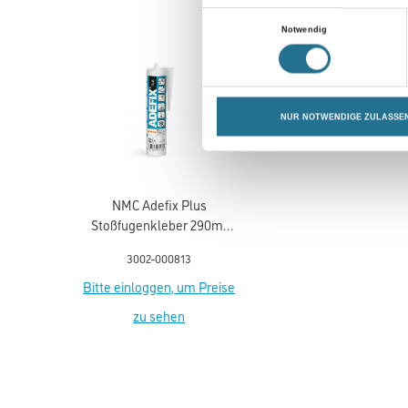
Einwilligungsauswahl
Notwendig
NUR NOTWENDIGE ZULASSE
NMC Adefix Plus
Stoßfugenkleber 290ml
Arstyl/Wallstyl Profile ab
3002-000813
10 cm Auslad.
Bitte einloggen, um Preise
zu sehen