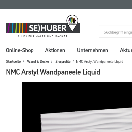
Zum
Zum
Inhalt
Navigationsmenü
springen
springen
Online-Shop
Aktionen
Unternehmen
Aktue
Startseite
Wand & Decke
Zierprofile
NMC Arstyl Wandpaneele Liquid
NMC Arstyl Wandpaneele Liquid