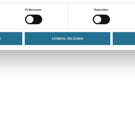
VIELLEICHT GEFÄLLT IHNEN AUCH...
Präferenzen
Statistiken
N
AUSWAHL ERLAUBEN