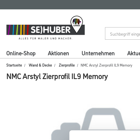
Zum
Zum
Inhalt
Navigationsmenü
springen
springen
Online-Shop
Aktionen
Unternehmen
Aktue
Startseite
Wand & Decke
Zierprofile
NMC Arstyl Zierprofil IL9 Memory
NMC Arstyl Zierprofil IL9 Memory