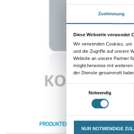
Zustimmung
Diese Webseite verwendet 
Wir verwenden Cookies, um I
und die Zugriffe auf unsere 
Website an unsere Partner fü
möglicherweise mit weiteren
der Dienste gesammelt habe
Einwilligungsauswahl
Notwendig
CURRENT
PRODUKTEIGENSCHAFTEN
ZU
NUR NOTWENDIGE ZU
TAB: