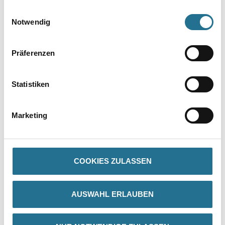
gesammelt haben.
Einwilligungsauswahl
Notwendig
Präferenzen
Statistiken
PRODUKTEIGENSCHAFTEN
Marketing
Produkteigenschaft
Die Herstellungstechnik gewährleistet eine feste und glatte
Oberfläche mit genauen Profilkanten sowie exakter Wiedergabe
des
Motivs. Gefräste Klebefläche für eine optimale Anhaftung des
COOKIES ZULASSEN
Klebers.
AUSWAHL ERLAUBEN
ZUSATZINFOS