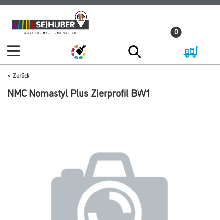
Zum
Zum
Inhalt
Navigationsmenü
0
springen
springen
Zurück
NMC Nomastyl Plus Zierprofil BW1