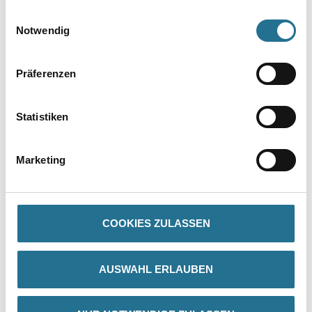
gesammelt haben.
Einwilligungsauswahl
Notwendig
Präferenzen
Statistiken
PRODUKTEIGENSCHAFTEN
Marketing
Produkteigenschaft
Die Herstellungstechnik gewährleistet eine feste und glatte
Oberfläche mit genauen Profilkanten sowie exakter Wiedergabe
des
Motivs. Gefräste Klebefläche für eine optimale Anhaftung des
COOKIES ZULASSEN
Klebers.
AUSWAHL ERLAUBEN
ZUSATZINFOS