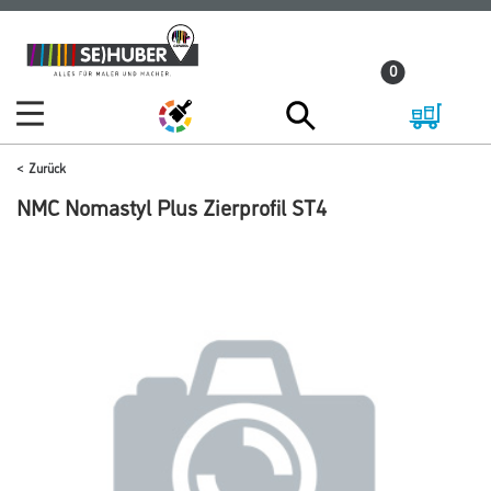
Zum
Zum
Inhalt
Navigationsmenü
0
springen
springen
Zurück
NMC Nomastyl Plus Zierprofil ST4