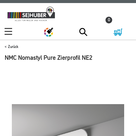
Zum
Zum
Inhalt
Navigationsmenü
0
springen
springen
Zurück
NMC Nomastyl Pure Zierprofil NE2