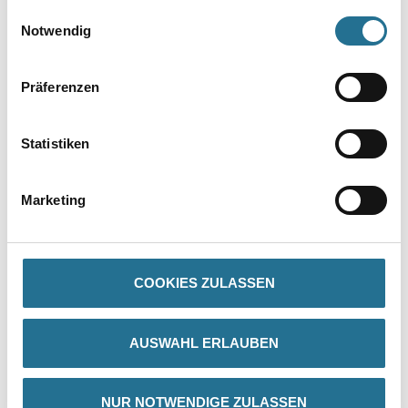
gesammelt haben.
Einwilligungsauswahl
Notwendig
Präferenzen
Statistiken
PRODUKTEIGENSCHAFTEN
Marketing
Produkteigenschaft
Die Herstellungstechnik gewährleistet eine feste und glatte
Oberfläche mit genauen Profilkanten sowie exakter Wiedergabe
des
Motivs. Gefräste Klebefläche für eine optimale Anhaftung des
COOKIES ZULASSEN
Klebers.
AUSWAHL ERLAUBEN
ZUSATZINFOS
NUR NOTWENDIGE ZULASSEN