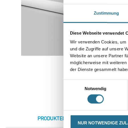
Zustimmung
Diese Webseite verwendet 
Wir verwenden Cookies, um I
und die Zugriffe auf unsere 
Website an unsere Partner fü
möglicherweise mit weiteren
der Dienste gesammelt habe
Einwilligungsauswahl
Notwendig
CURRENT
PRODUKTEIGENSCHAFTEN
ZU
NUR NOTWENDIGE ZU
TAB: