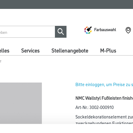
Farbauswahl
lles
Services
Stellenangebote
M-Plus
F
Bitte einloggen, um Preise zu
NMC Wallstyl Fußleisten finis
Art-Nr.:
3002-000910
Sockeldekorationselement zur
zweckgebundenen Funktionen 