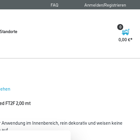
FAQ
Anmelden/Registrieren
0
Standorte
0,00 €
 sehen
hed FT2F 2,00 mt
 Anwendung im Innenbereich, rein dekorativ und weisen keine
auf.