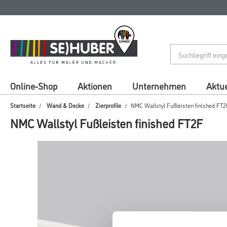
Zum
Zum
Inhalt
Navigationsmenü
springen
springen
Online-Shop
Aktionen
Unternehmen
Aktue
Startseite
Wand & Decke
Zierprofile
NMC Wallstyl Fußleisten finished FT2
NMC Wallstyl Fußleisten finished FT2F