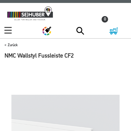
Zum
Zum
Inhalt
Navigationsmenü
0
springen
springen
Zurück
NMC Wallstyl Fussleiste CF2