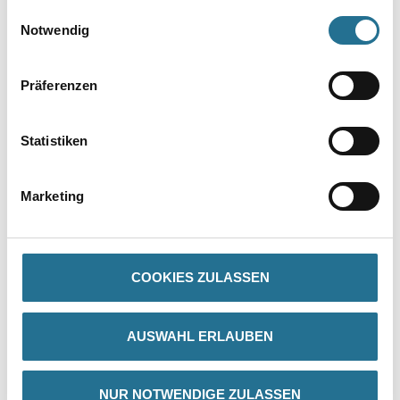
gesammelt haben.
Einwilligungsauswahl
Notwendig
Präferenzen
Statistiken
PRODUKTEIGENSCHAFTEN
Marketing
Produkteigenschaft
Die Herstellungstechnik gewährleistet eine feste und glatte
Oberfläche mit genauen Profilkanten sowie exakter Wiedergabe
des
Motivs. Gefräste Klebefläche für eine optimale Anhaftung des
COOKIES ZULASSEN
Klebers.
AUSWAHL ERLAUBEN
ZUSATZINFOS
NUR NOTWENDIGE ZULASSEN