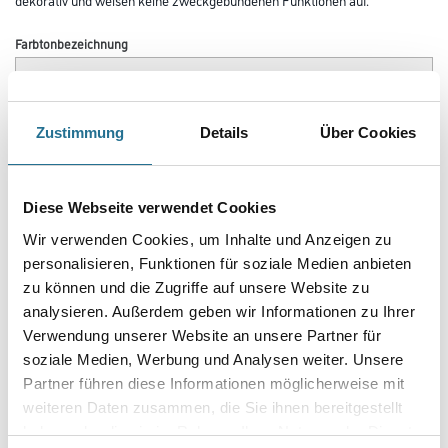
Farbtonbezeichnung
Länge in centimeter
Zustimmung
Details
Über Cookies
Breite in centimeter
Diese Webseite verwendet Cookies
Wir verwenden Cookies, um Inhalte und Anzeigen zu
personalisieren, Funktionen für soziale Medien anbieten
Gebinde
zu können und die Zugriffe auf unsere Website zu
analysieren. Außerdem geben wir Informationen zu Ihrer
Verwendung unserer Website an unsere Partner für
soziale Medien, Werbung und Analysen weiter. Unsere
Partner führen diese Informationen möglicherweise mit
Umrechnungsfaktoren
weiteren Daten zusammen, die Sie ihnen bereitgestellt
haben oder die sie im Rahmen Ihrer Nutzung der Dienste