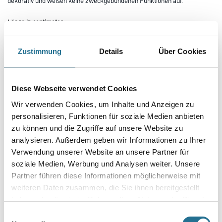
Länge in centimeter
Zustimmung
Details
Über Cookies
Breite in centimeter
Diese Webseite verwendet Cookies
Gebinde
Wir verwenden Cookies, um Inhalte und Anzeigen zu
personalisieren, Funktionen für soziale Medien anbieten
zu können und die Zugriffe auf unsere Website zu
analysieren. Außerdem geben wir Informationen zu Ihrer
Verwendung unserer Website an unsere Partner für
Umrechnungsfaktoren
soziale Medien, Werbung und Analysen weiter. Unsere
Partner führen diese Informationen möglicherweise mit
weiteren Daten zusammen, die Sie ihnen bereitgestellt
haben oder die sie im Rahmen Ihrer Nutzung der Dienste
gesammelt haben.
Einwilligungsauswahl