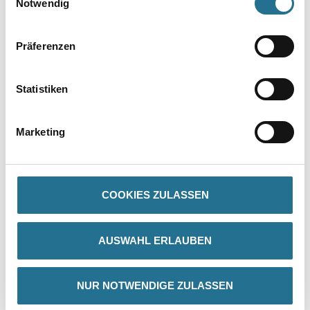
Notwendig
Präferenzen
PRODUKTEIGENSCHAFTEN
Statistiken
Produkteigenschaft
Die Herstellungstechnik gewährleistet eine feste und glatte
Marketing
Oberfläche mit genauen Profilkanten sowie exakter Wiedergabe
des
Motivs. Gefräste Klebefläche für eine optimale Anhaftung des
Klebers.
COOKIES ZULASSEN
AUSWAHL ERLAUBEN
ZUSATZINFOS
GEFAHRENHINWEISE
NUR NOTWENDIGE ZULASSEN