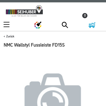
Zum
Zum
Inhalt
Navigationsmenü
0
springen
springen
Zurück
NMC Wallstyl Fussleiste FD15S