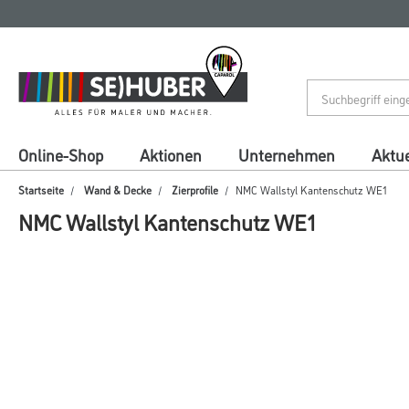
Zum
Zum
Inhalt
Navigationsmenü
springen
springen
Online-Shop
Aktionen
Unternehmen
Aktue
Startseite
Wand & Decke
Zierprofile
NMC Wallstyl Kantenschutz WE1
NMC Wallstyl Kantenschutz WE1