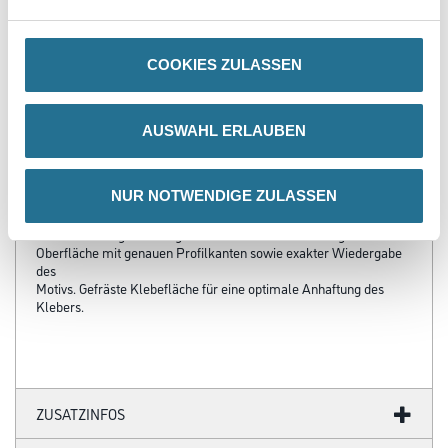
3002-000812
Bitte einloggen, um Preise zu
sehen
COOKIES ZULASSEN
AUSWAHL ERLAUBEN
PRODUKTEIGENSCHAFTEN
NUR NOTWENDIGE ZULASSEN
Produkteigenschaft
Die Herstellungstechnik gewährleistet eine feste und glatte
Oberfläche mit genauen Profilkanten sowie exakter Wiedergabe
des
Motivs. Gefräste Klebefläche für eine optimale Anhaftung des
Klebers.
ZUSATZINFOS