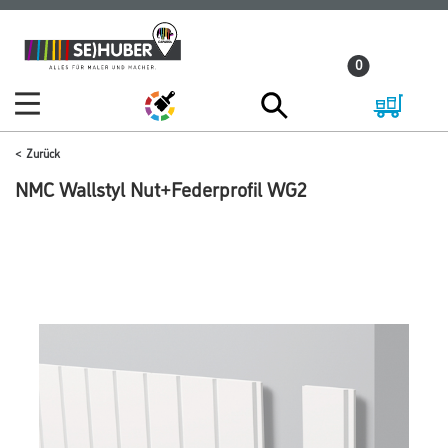
Zum
Zum
Inhalt
Navigationsmenü
0
springen
springen
Zurück
NMC Wallstyl Nut+Federprofil WG2