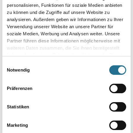
personalisieren, Funktionen für soziale Medien anbieten
zu können und die Zugriffe auf unsere Website zu
analysieren. Außerdem geben wir Informationen zu Ihrer
Verwendung unserer Website an unsere Partner für
soziale Medien, Werbung und Analysen weiter. Unsere
Partner führen diese Informationen möglicherweise mit
weiteren Daten zusammen, die Sie ihnen bereitgestellt
haben oder die sie im Rahmen Ihrer Nutzung der Dienste
VIELLEICHT GEFÄLLT IHNEN AUCH...
gesammelt haben.
Einwilligungsauswahl
Notwendig
Präferenzen
Statistiken
NMC Adefix Kleber 310ml
Kleber/Spachtelmasse
Marketing
u.Verfugungsmater.