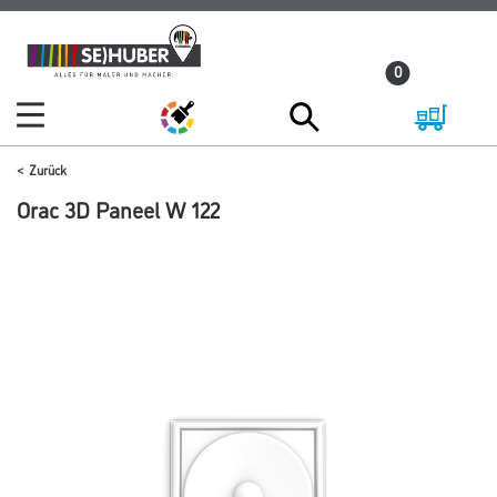
Zum
Zum
Inhalt
Navigationsmenü
0
springen
springen
Zurück
Orac 3D Paneel W 122