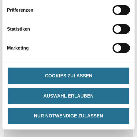
Präferenzen
PRODUKTEIGENSCHAFTEN
Statistiken
Produkteigenschaft
- Wasserfest
- Überstreichbar
Marketing
- Einfach zu installieren
- Überragende Qualität
- Flexibel
COOKIES ZULASSEN
ZUSATZINFOS
AUSWAHL ERLAUBEN
GEFAHRENHINWEISE
NUR NOTWENDIGE ZULASSEN
DATENBLÄTTER