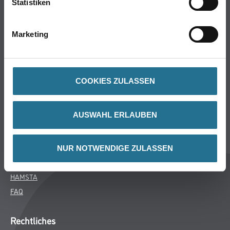
Statistiken
Bodenbeläge
Wand- & Deckenbeläge
Marketing
Werkzeug & Maschinen
Verbrauchsmaterialien
COOKIES ZULASSEN
Über uns
Unternehmen
AUSWAHL ERLAUBEN
Aktuelles
Services
Karriere
NUR NOTWENDIGE ZULASSEN
M-Plus
HAMSTA
FAQ
Rechtliches