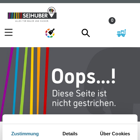
Zum
Zum
Inhalt
Navigationsmenü
0
springen
springen
Zustimmung
Details
Über Cookies