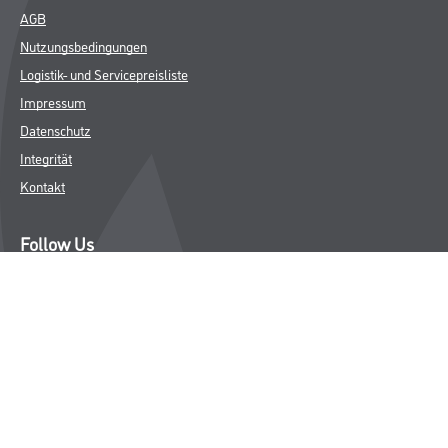
AGB
Nutzungsbedingungen
Logistik- und Servicepreisliste
Impressum
Datenschutz
Integrität
Kontakt
Follow Us
© Copyright CMS Dienstleistungs-Gesellschaft
* NUR FÜR GEWERBLICHE KUNDEN. ALLE ANGEGEBENEN PREISE
SIND ZZGL. GESETZLICHER MWST.
**Punktestand wird innerhalb mehrerer Wochen aktualisiert.