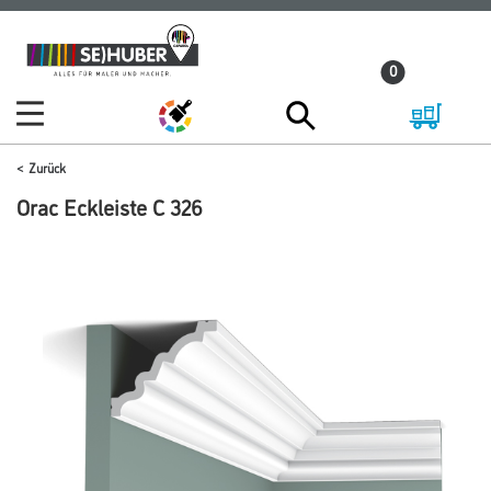
Zum
Zum
Inhalt
Navigationsmenü
0
springen
springen
Zurück
Orac Eckleiste C 326