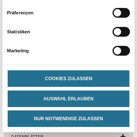
Präferenzen
PRODUKTEIGENSCHAFTEN
Statistiken
Produkteigenschaft
- Eckleiste
Marketing
- Wasserfest
- Überstreichbar
- Einfach zu installieren
- Überragende Qualität
- Flexibel
COOKIES ZULASSEN
AUSWAHL ERLAUBEN
ZUSATZINFOS
NUR NOTWENDIGE ZULASSEN
GEFAHRENHINWEISE
DATENBLÄTTER