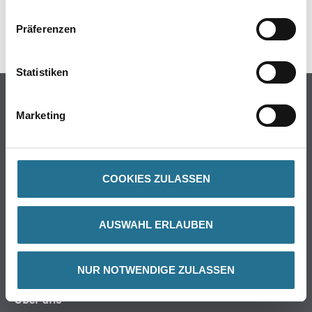
Präferenzen
SPEZIFIKATIONEN
Statistiken
Online-Shop
Marketing
Farbe
WDV-Systeme
Trockenbau
COOKIES ZULASSEN
Putze- und Spachtelmassen
Bodenbeläge
Wand- & Deckenbeläge
AUSWAHL ERLAUBEN
Werkzeug & Maschinen
Verbrauchsmaterialien
NUR NOTWENDIGE ZULASSEN
Über uns