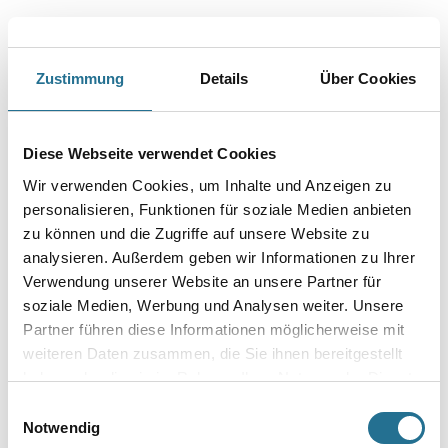
PRODUKTEIGENSCHAFTEN
Zustimmung
Details
Über Cookies
Produkteigenschaft
- Eckleiste
Diese Webseite verwendet Cookies
- Wasserfest
- Überstreichbar
Wir verwenden Cookies, um Inhalte und Anzeigen zu
- Einfach zu installieren
personalisieren, Funktionen für soziale Medien anbieten
- Überragende Qualität
zu können und die Zugriffe auf unsere Website zu
- Flexibel
analysieren. Außerdem geben wir Informationen zu Ihrer
Verwendung unserer Website an unsere Partner für
soziale Medien, Werbung und Analysen weiter. Unsere
Partner führen diese Informationen möglicherweise mit
ZUSATZINFOS
weiteren Daten zusammen, die Sie ihnen bereitgestellt
haben oder die sie im Rahmen Ihrer Nutzung der Dienste
GEFAHRENHINWEISE
gesammelt haben.
Einwilligungsauswahl
Notwendig
DATENBLÄTTER