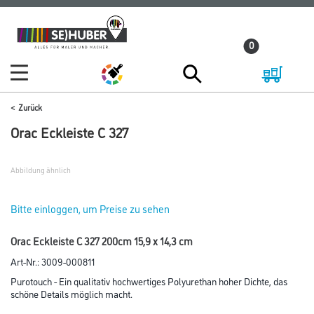
Zum
Zum
Inhalt
Navigationsmenü
0
springen
springen
Zurück
Orac Eckleiste C 327
Abbildung ähnlich
Bitte einloggen, um Preise zu sehen
Orac Eckleiste C 327 200cm 15,9 x 14,3 cm
Art-Nr.:
3009-000811
Purotouch - Ein qualitativ hochwertiges Polyurethan hoher Dichte, das
schöne Details möglich macht.