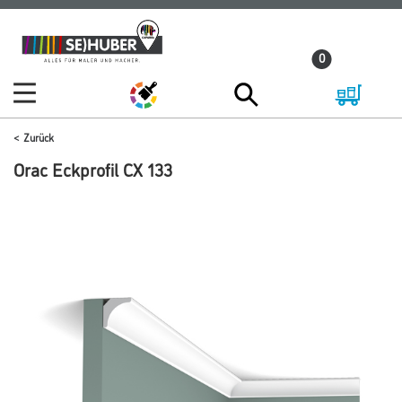
Zum
Zum
Inhalt
Navigationsmenü
0
springen
springen
Zurück
Orac Eckprofil CX 133