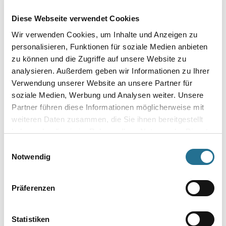
Diese Webseite verwendet Cookies
VIELLEICHT GEFÄLLT IHNEN AUCH...
Wir verwenden Cookies, um Inhalte und Anzeigen zu
personalisieren, Funktionen für soziale Medien anbieten
zu können und die Zugriffe auf unsere Website zu
analysieren. Außerdem geben wir Informationen zu Ihrer
Verwendung unserer Website an unsere Partner für
soziale Medien, Werbung und Analysen weiter. Unsere
Partner führen diese Informationen möglicherweise mit
weiteren Daten zusammen, die Sie ihnen bereitgestellt
haben oder die sie im Rahmen Ihrer Nutzung der Dienste
Orac Decofix Pro FDP 500
Orac Decofix Ultra FX 400
gesammelt haben.
310ml Kleben an Wand
270 ml für Stoßstellen
Einwilligungsauswahl
und Decke innen
Notwendig
3009-000374
3009-000875
Bitte einloggen, um Preise zu
Bitte einloggen, um Preise zu
Präferenzen
sehen
sehen
Statistiken