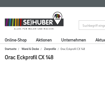
Zum
Zum
Inhalt
Navigationsmenü
springen
springen
Online-Shop
Aktionen
Unternehmen
Aktue
Startseite
Wand & Decke
Zierprofile
Orac Eckprofil CX 148
Orac Eckprofil CX 148