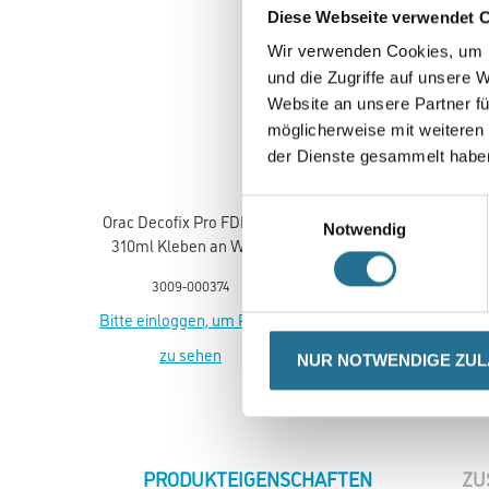
Diese Webseite verwendet 
Wir verwenden Cookies, um I
und die Zugriffe auf unsere 
Website an unsere Partner fü
möglicherweise mit weiteren
der Dienste gesammelt habe
Einwilligungsauswahl
Orac Decofix Pro FDP 500
Orac Decofix Ultra FX 40
Notwendig
310ml Kleben an Wand
270 ml für Stoßstellen
und Decke innen
3009-000374
3009-000875
Bitte einloggen, um Preise
Bitte einloggen, um Prei
zu sehen
zu sehen
NUR NOTWENDIGE ZU
CURRENT
PRODUKTEIGENSCHAFTEN
ZU