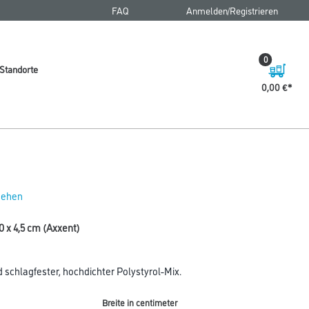
FAQ
Anmelden/Registrieren
0
Standorte
0,00 €
 sehen
0 x 4,5 cm (Axxent)
 schlagfester, hochdichter Polystyrol-Mix.
Breite in centimeter