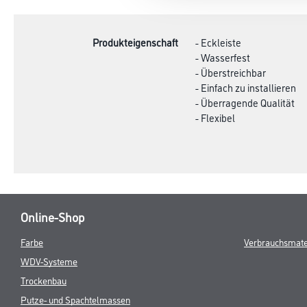
TAB:
Produkteigenschaft
- Eckleiste
- Wasserfest
- Überstreichbar
- Einfach zu installieren
- Überragende Qualität
- Flexibel
Online-Shop
Farbe
Verbrauchsmate
WDV-Systeme
Trockenbau
Putze- und Spachtelmassen