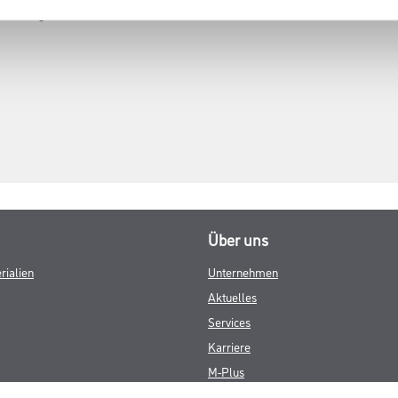
leuchtung
Über uns
rialien
Unternehmen
Aktuelles
Services
Karriere
M-Plus
HAMSTA