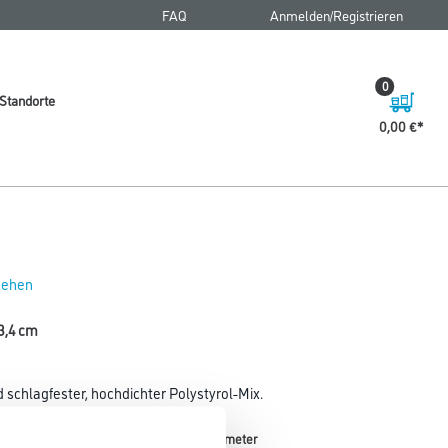
FAQ
Anmelden/Registrieren
0
Standorte
0,00 €
 sehen
 3,4 cm
 schlagfester, hochdichter Polystyrol-Mix.
Breite in centimeter