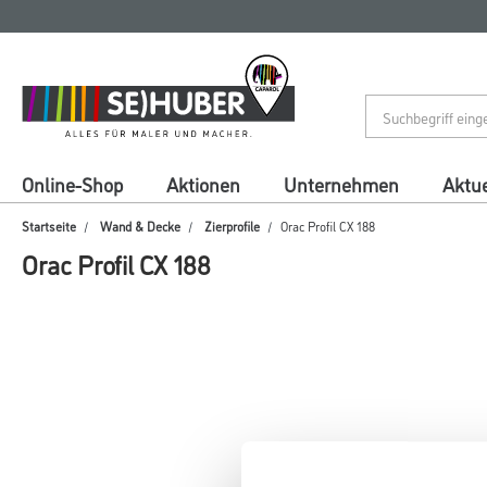
Zum
Zum
Inhalt
Navigationsmenü
springen
springen
Online-Shop
Aktionen
Unternehmen
Aktue
Startseite
Wand & Decke
Zierprofile
Orac Profil CX 188
Orac Profil CX 188