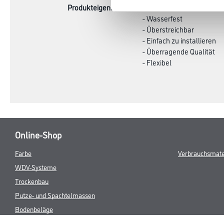
Produkteigenschaft
- Profile für indirekte Be
- Wasserfest
- Überstreichbar
- Einfach zu installieren
- Überragende Qualität
- Flexibel
Online-Shop
Farbe
Verbrauchsmate
WDV-Systeme
Trockenbau
Putze- und Spachtelmassen
Bodenbeläge
Wand- & Deckenbeläge