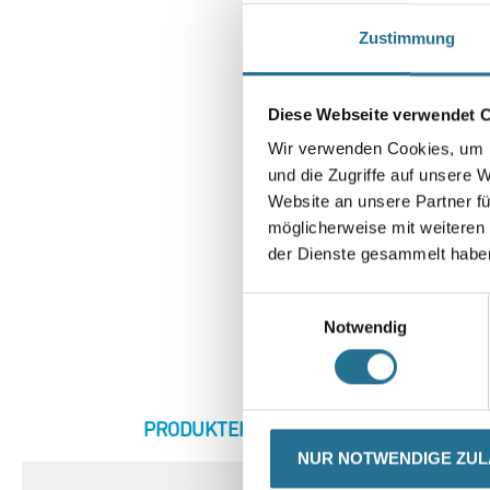
Zustimmung
Diese Webseite verwendet 
Wir verwenden Cookies, um I
und die Zugriffe auf unsere 
Website an unsere Partner fü
möglicherweise mit weiteren
der Dienste gesammelt habe
Einwilligungsauswahl
Notwendig
CURRENT
PRODUKTEIGENSCHAFTEN
ZU
TAB:
NUR NOTWENDIGE ZU