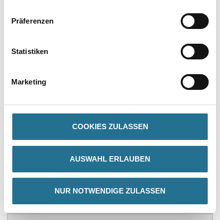
Präferenzen
PRODUKTEIGENSCHAFTEN
Statistiken
Produkteigenschaft
- Wasserfest
- Überstreichbar
- Einfach zu installieren
Marketing
- Überragende Qualität
- Flexibel
COOKIES ZULASSEN
ZUSATZINFOS
AUSWAHL ERLAUBEN
GEFAHRENHINWEISE
NUR NOTWENDIGE ZULASSEN
DATENBLÄTTER