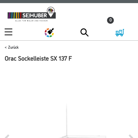
Zum
Zum
Inhalt
Navigationsmenü
0
springen
springen
Zurück
Orac Sockelleiste SX 137 F