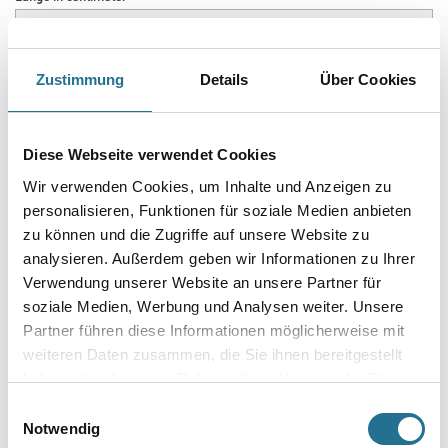
Breite in centimeter
Zustimmung
Details
Über Cookies
Gebinde
Diese Webseite verwendet Cookies
Wir verwenden Cookies, um Inhalte und Anzeigen zu
personalisieren, Funktionen für soziale Medien anbieten
zu können und die Zugriffe auf unsere Website zu
analysieren. Außerdem geben wir Informationen zu Ihrer
Umrechnungsfaktoren
Verwendung unserer Website an unsere Partner für
soziale Medien, Werbung und Analysen weiter. Unsere
Partner führen diese Informationen möglicherweise mit
weiteren Daten zusammen, die Sie ihnen bereitgestellt
haben oder die sie im Rahmen Ihrer Nutzung der Dienste
gesammelt haben.
Einwilligungsauswahl
Notwendig