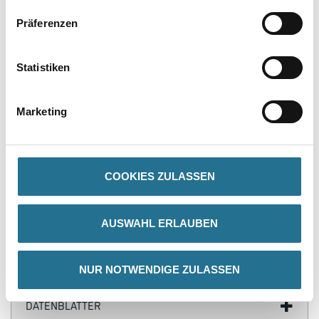
Präferenzen
PRODUKTEIGENSCHAFTEN
Statistiken
Produkteigenschaft
- Sockelleiste
- Wasserfest
Marketing
- Überstreichbar
- Einfach zu installieren
- Überragende Qualität
- Flexibel
COOKIES ZULASSEN
AUSWAHL ERLAUBEN
ZUSATZINFOS
GEFAHRENHINWEISE
NUR NOTWENDIGE ZULASSEN
DATENBLÄTTER