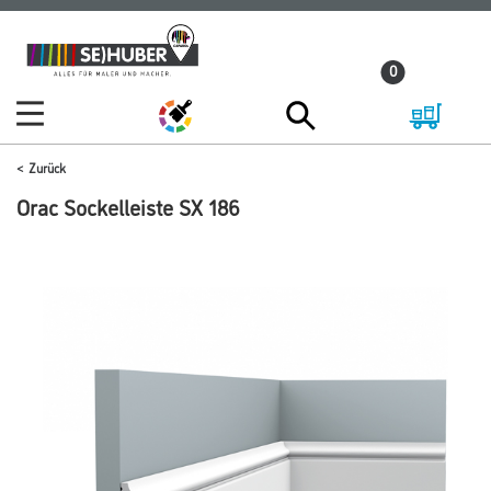
Zum
Zum
Inhalt
Navigationsmenü
0
springen
springen
Zurück
Orac Sockelleiste SX 186