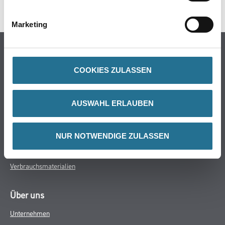
SPEZIFIKATIONEN
Marketing
Online-Shop
Farbe
COOKIES ZULASSEN
WDV-Systeme
Trockenbau
AUSWAHL ERLAUBEN
Putze- und Spachtelmassen
Bodenbeläge
NUR NOTWENDIGE ZULASSEN
Wand- & Deckenbeläge
Werkzeug & Maschinen
Verbrauchsmaterialien
Über uns
Unternehmen