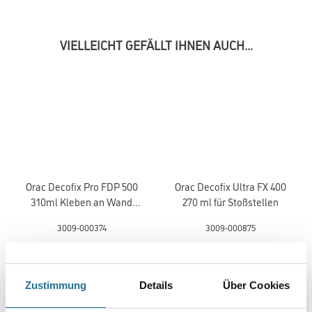
VIELLEICHT GEFÄLLT IHNEN AUCH...
Orac Decofix Pro FDP 500
Orac Decofix Ultra FX 400
310ml Kleben an Wand
270 ml für Stoßstellen
und Decke innen
3009-000374
3009-000875
Bitte einloggen, um Preise zu
Bitte einloggen, um Preise zu
sehen
sehen
Zustimmung
Details
Über Cookies