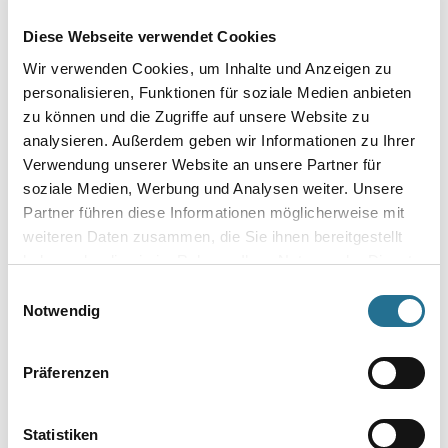
PRODUKTEIGENSCHAFTEN
Diese Webseite verwendet Cookies
Wir verwenden Cookies, um Inhalte und Anzeigen zu
Produkteigenschaft
personalisieren, Funktionen für soziale Medien anbieten
- Wand- und Friesleiste
zu können und die Zugriffe auf unsere Website zu
- Wasserfest
analysieren. Außerdem geben wir Informationen zu Ihrer
- Überstreichbar
- Einfach zu installieren
Verwendung unserer Website an unsere Partner für
- Überragende Qualität
soziale Medien, Werbung und Analysen weiter. Unsere
- Flexibel
Partner führen diese Informationen möglicherweise mit
weiteren Daten zusammen, die Sie ihnen bereitgestellt
haben oder die sie im Rahmen Ihrer Nutzung der Dienste
gesammelt haben.
Einwilligungsauswahl
ZUSATZINFOS
Notwendig
GEFAHRENHINWEISE
Präferenzen
DATENBLÄTTER
Statistiken