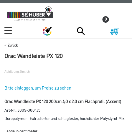
Zum
Zum
Inhalt
Navigationsmenü
0
springen
springen
Zurück
Orac Wandleiste PX 120
Abbildung ähnlich
Bitte einloggen, um Preise zu sehen
Orac Wandleiste PX 120 200cm 4,0 x 2,0 cm Flachprofil (Axxent)
Art-Nr.:
3009-000135
Duropolymer - Extrudierter und schlagfester, hochdichter Polystyrol-Mix.
Länge in centimeter