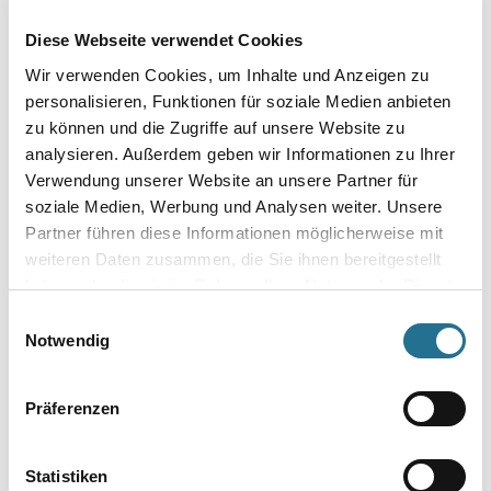
Diese Webseite verwendet Cookies
VIELLEICHT GEFÄLLT IHNEN AUCH...
Wir verwenden Cookies, um Inhalte und Anzeigen zu
personalisieren, Funktionen für soziale Medien anbieten
zu können und die Zugriffe auf unsere Website zu
analysieren. Außerdem geben wir Informationen zu Ihrer
Verwendung unserer Website an unsere Partner für
soziale Medien, Werbung und Analysen weiter. Unsere
Partner führen diese Informationen möglicherweise mit
weiteren Daten zusammen, die Sie ihnen bereitgestellt
haben oder die sie im Rahmen Ihrer Nutzung der Dienste
Orac Decofix Pro FDP 500
Orac Decofix Ultra FX 400
gesammelt haben.
310ml Kleben an Wand
270 ml für Stoßstellen
Einwilligungsauswahl
und Decke innen
Notwendig
3009-000374
3009-000875
Bitte einloggen, um Preise zu
Bitte einloggen, um Preise zu
Präferenzen
sehen
sehen
Statistiken