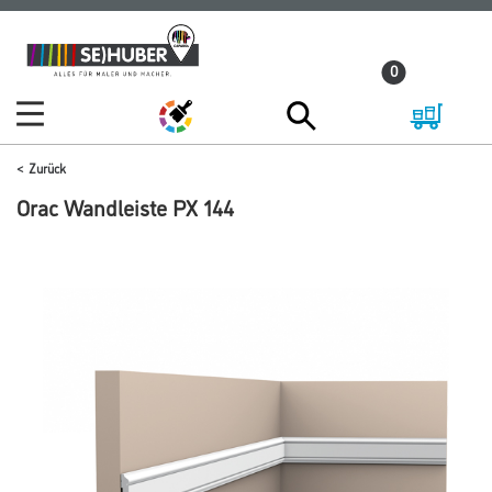
Zum
Zum
Inhalt
Navigationsmenü
0
springen
springen
Zurück
Orac Wandleiste PX 144