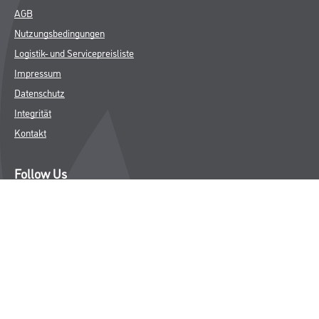
AGB
Nutzungsbedingungen
Logistik- und Servicepreisliste
Impressum
Datenschutz
Integrität
Kontakt
Follow Us
© Copyright CMS Dienstleistungs-Gesellschaft
* NUR FÜR GEWERBLICHE KUNDEN. ALLE ANGEGEBENEN PREISE
SIND ZZGL. GESETZLICHER MWST.
**Punktestand wird innerhalb mehrerer Wochen aktualisiert.