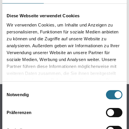
EIN KLEINER ZWISCHENFALL
IST AUFGETRETEN
Diese Webseite verwendet Cookies
Wir verwenden Cookies, um Inhalte und Anzeigen zu
Keine Sorge, wir pinseln schon an der Lösung und
personalisieren, Funktionen für soziale Medien anbieten
werden das Problem so schnell wie möglich beheben.
zu können und die Zugriffe auf unsere Website zu
Erkunden Sie in der Zwischenzeit unseren Online-Shop
analysieren. Außerdem geben wir Informationen zu Ihrer
und lassen Sie sich inspirieren.
Verwendung unserer Website an unsere Partner für
soziale Medien, Werbung und Analysen weiter. Unsere
ZURÜCK ZUM ONLINE-SHOP
Partner führen diese Informationen möglicherweise mit
weiteren Daten zusammen, die Sie ihnen bereitgestellt
haben oder die sie im Rahmen Ihrer Nutzung der Dienste
gesammelt haben.
Einwilligungsauswahl
Online-Shop
Notwendig
Farbe
WDV-Systeme
Präferenzen
Trockenbau
Putze- und Spachtelmassen