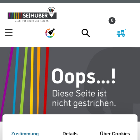
Zum
Zum
Inhalt
Navigationsmenü
0
springen
springen
Zustimmung
Details
Über Cookies