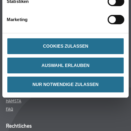
Statistiken
Bodenbeläge
Wand- & Deckenbeläge
Marketing
Werkzeug & Maschinen
Verbrauchsmaterialien
COOKIES ZULASSEN
Über uns
Unternehmen
AUSWAHL ERLAUBEN
Aktuelles
Services
Karriere
NUR NOTWENDIGE ZULASSEN
M-Plus
HAMSTA
FAQ
Rechtliches