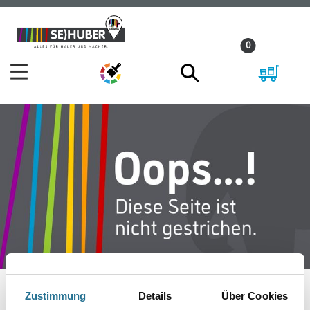
Zum
Zum
Inhalt
Navigationsmenü
0
springen
springen
Zustimmung
Details
Über Cookies