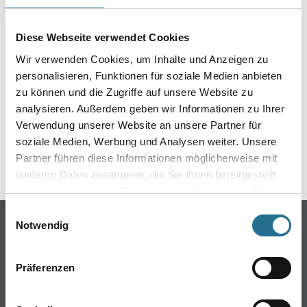
EIN KLEINER ZWISCHENFALL
IST AUFGETRETEN
Diese Webseite verwendet Cookies
Wir verwenden Cookies, um Inhalte und Anzeigen zu
Keine Sorge, wir pinseln schon an der Lösung und
personalisieren, Funktionen für soziale Medien anbieten
werden das Problem so schnell wie möglich beheben.
zu können und die Zugriffe auf unsere Website zu
Erkunden Sie in der Zwischenzeit unseren Online-Shop
analysieren. Außerdem geben wir Informationen zu Ihrer
und lassen Sie sich inspirieren.
Verwendung unserer Website an unsere Partner für
soziale Medien, Werbung und Analysen weiter. Unsere
ZURÜCK ZUM ONLINE-SHOP
Partner führen diese Informationen möglicherweise mit
weiteren Daten zusammen, die Sie ihnen bereitgestellt
haben oder die sie im Rahmen Ihrer Nutzung der Dienste
gesammelt haben.
Einwilligungsauswahl
Online-Shop
Notwendig
Farbe
WDV-Systeme
Präferenzen
Trockenbau
Putze- und Spachtelmassen