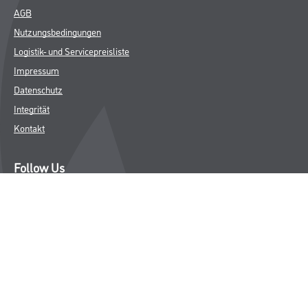
AGB
Nutzungsbedingungen
Logistik- und Servicepreisliste
Impressum
Datenschutz
Integrität
Kontakt
Follow Us
© Copyright CMS Dienstleistungs-Gesellschaft
* NUR FÜR GEWERBLICHE KUNDEN. ALLE ANGEGEBENEN PREISE
SIND ZZGL. GESETZLICHER MWST.
**Punktestand wird innerhalb mehrerer Wochen aktualisiert.