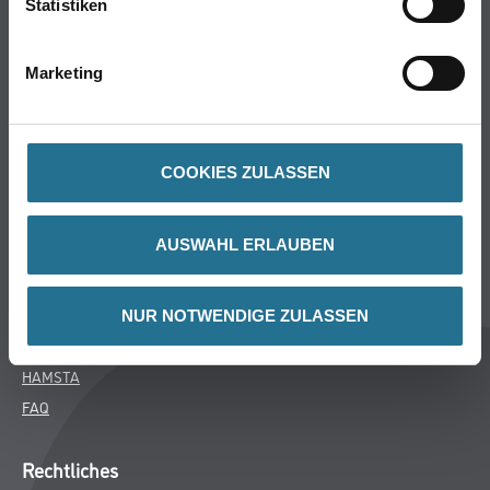
Statistiken
Bodenbeläge
Wand- & Deckenbeläge
Marketing
Werkzeug & Maschinen
Verbrauchsmaterialien
COOKIES ZULASSEN
Über uns
Unternehmen
AUSWAHL ERLAUBEN
Aktuelles
Services
Karriere
NUR NOTWENDIGE ZULASSEN
M-Plus
HAMSTA
FAQ
Rechtliches