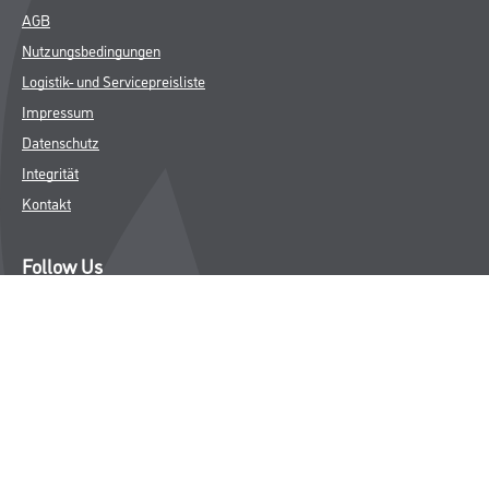
AGB
Nutzungsbedingungen
Logistik- und Servicepreisliste
Impressum
Datenschutz
Integrität
Kontakt
Follow Us
© Copyright CMS Dienstleistungs-Gesellschaft
* NUR FÜR GEWERBLICHE KUNDEN. ALLE ANGEGEBENEN PREISE
SIND ZZGL. GESETZLICHER MWST.
**Punktestand wird innerhalb mehrerer Wochen aktualisiert.