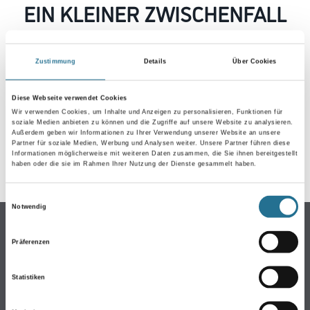
EIN KLEINER ZWISCHENFALL
IST AUFGETRETEN
Zustimmung
Details
Über Cookies
Keine Sorge, wir pinseln schon an der Lösung und
werden das Problem so schnell wie möglich beheben.
Diese Webseite verwendet Cookies
Erkunden Sie in der Zwischenzeit unseren Online-Shop
Wir verwenden Cookies, um Inhalte und Anzeigen zu personalisieren, Funktionen für
und lassen Sie sich inspirieren.
soziale Medien anbieten zu können und die Zugriffe auf unsere Website zu analysieren.
Außerdem geben wir Informationen zu Ihrer Verwendung unserer Website an unsere
ZURÜCK ZUM ONLINE-SHOP
Partner für soziale Medien, Werbung und Analysen weiter. Unsere Partner führen diese
Informationen möglicherweise mit weiteren Daten zusammen, die Sie ihnen bereitgestellt
haben oder die sie im Rahmen Ihrer Nutzung der Dienste gesammelt haben.
Einwilligungsauswahl
Notwendig
Online-Shop
Präferenzen
Farbe
WDV-Systeme
Statistiken
Trockenbau
Putze- und Spachtelmassen