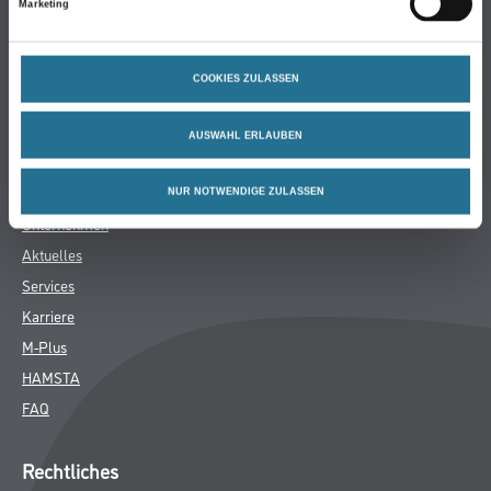
Marketing
Bodenbeläge
Wand- & Deckenbeläge
COOKIES ZULASSEN
Werkzeug & Maschinen
Verbrauchsmaterialien
AUSWAHL ERLAUBEN
Über uns
NUR NOTWENDIGE ZULASSEN
Unternehmen
Aktuelles
Services
Karriere
M-Plus
HAMSTA
FAQ
Rechtliches