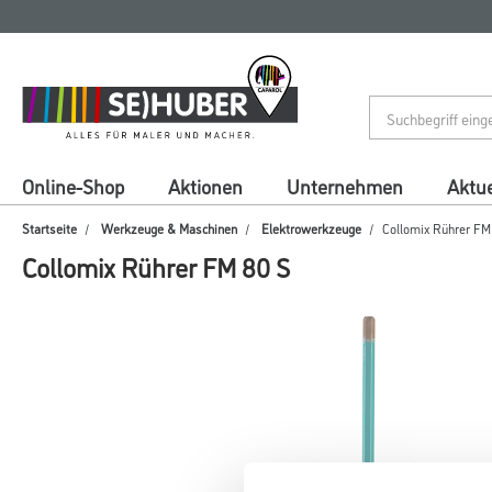
Zum
Zum
Inhalt
Navigationsmenü
springen
springen
Online-Shop
Aktionen
Unternehmen
Aktue
Startseite
Werkzeuge & Maschinen
Elektrowerkzeuge
Collomix Rührer FM
Collomix Rührer FM 80 S