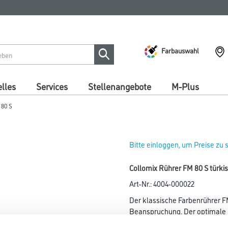
Farbauswahl
lles
Services
Stellenangebote
M-Plus
 80 S
Bitte einloggen, um Preise zu
Collomix Rührer FM 80 S türki
Art-Nr.:
4004-000022
Der klassische Farbenrührer F
Beanspruchung. Der optimale
Rührer sowohl für Heimwerker a