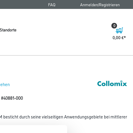
FAQ
Anmelden/Registrieren
0
Standorte
0,00 €
 sehen
s #40881-000
M besticht durch seine vielseitigen Anwendungsgebiete bei mittlerer
ls auch für den Profi.