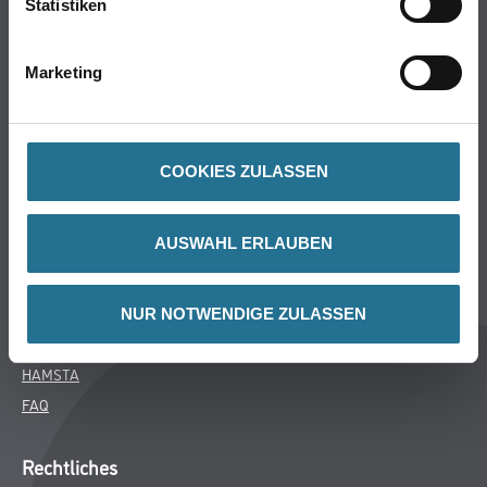
Statistiken
Bodenbeläge
Wand- & Deckenbeläge
Marketing
Werkzeug & Maschinen
Verbrauchsmaterialien
COOKIES ZULASSEN
Über uns
Unternehmen
AUSWAHL ERLAUBEN
Aktuelles
Services
Karriere
NUR NOTWENDIGE ZULASSEN
M-Plus
HAMSTA
FAQ
Rechtliches