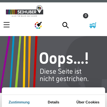
Zum
Zum
Inhalt
Navigationsmenü
0
springen
springen
Zustimmung
Details
Über Cookies