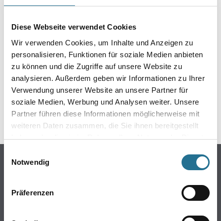
EIN KLEINER ZWISCHENFALL
IST AUFGETRETEN
Diese Webseite verwendet Cookies
Wir verwenden Cookies, um Inhalte und Anzeigen zu
Keine Sorge, wir pinseln schon an der Lösung und
personalisieren, Funktionen für soziale Medien anbieten
werden das Problem so schnell wie möglich beheben.
zu können und die Zugriffe auf unsere Website zu
Erkunden Sie in der Zwischenzeit unseren Online-Shop
analysieren. Außerdem geben wir Informationen zu Ihrer
und lassen Sie sich inspirieren.
Verwendung unserer Website an unsere Partner für
soziale Medien, Werbung und Analysen weiter. Unsere
ZURÜCK ZUM ONLINE-SHOP
Partner führen diese Informationen möglicherweise mit
weiteren Daten zusammen, die Sie ihnen bereitgestellt
haben oder die sie im Rahmen Ihrer Nutzung der Dienste
gesammelt haben.
Einwilligungsauswahl
Online-Shop
Notwendig
Farbe
WDV-Systeme
Präferenzen
Trockenbau
Putze- und Spachtelmassen