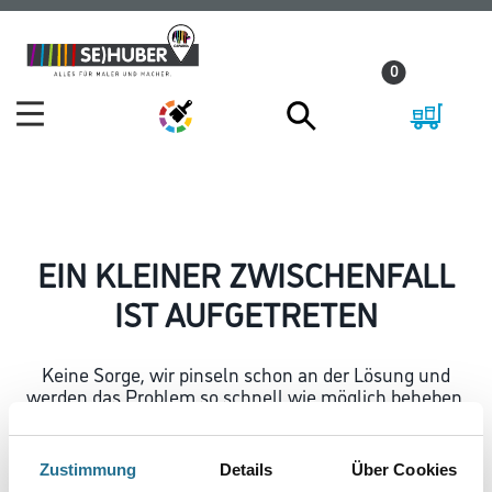
Zum
Zum
Inhalt
Navigationsmenü
0
springen
springen
EIN KLEINER ZWISCHENFALL
IST AUFGETRETEN
Keine Sorge, wir pinseln schon an der Lösung und
werden das Problem so schnell wie möglich beheben.
Erkunden Sie in der Zwischenzeit unseren Online-Shop
und lassen Sie sich inspirieren.
Zustimmung
Details
Über Cookies
ZURÜCK ZUM ONLINE-SHOP