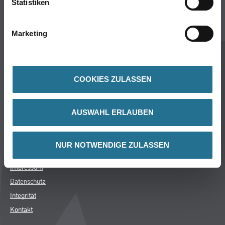
Statistiken
Aktuelles
Services
Marketing
Karriere
M-Plus
HAMSTA
FAQ
COOKIES ZULASSEN
Rechtliches
AUSWAHL ERLAUBEN
AGB
Nutzungsbedingungen
NUR NOTWENDIGE ZULASSEN
Logistik- und Servicepreisliste
Impressum
Datenschutz
Integrität
Kontakt