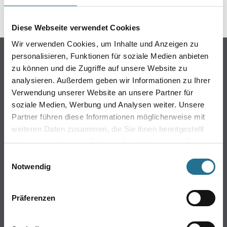
Diese Webseite verwendet Cookies
Wir verwenden Cookies, um Inhalte und Anzeigen zu
Online-Shop
personalisieren, Funktionen für soziale Medien anbieten
zu können und die Zugriffe auf unsere Website zu
Farbe
analysieren. Außerdem geben wir Informationen zu Ihrer
WDV-Systeme
Verwendung unserer Website an unsere Partner für
Trockenbau
soziale Medien, Werbung und Analysen weiter. Unsere
Putze- und Spachtelmassen
Partner führen diese Informationen möglicherweise mit
weiteren Daten zusammen, die Sie ihnen bereitgestellt
Bodenbeläge
haben oder die sie im Rahmen Ihrer Nutzung der Dienste
Wand- & Deckenbeläge
gesammelt haben.
Einwilligungsauswahl
Werkzeug & Maschinen
Notwendig
Verbrauchsmaterialien
Präferenzen
Über uns
Unternehmen