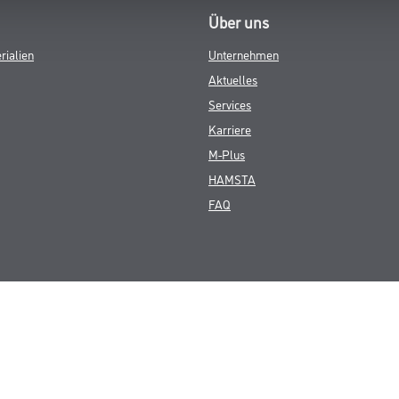
Über uns
rialien
Unternehmen
Aktuelles
Services
Karriere
M-Plus
HAMSTA
FAQ
© Copyright CMS Dienstleistungs-Gesellschaft
GEWERBLICHE KUNDEN. ALLE ANGEGEBENEN PREISE SIND ZZGL. GESETZL
**Punktestand wird innerhalb mehrerer Wochen aktualisiert.