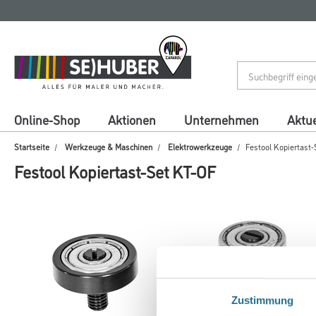
Zum
Zum
Inhalt
Navigationsmenü
springen
springen
Online-Shop
Aktionen
Unternehmen
Aktue
Startseite
Werkzeuge & Maschinen
Elektrowerkzeuge
Festool Kopiertast
Festool Kopiertast-Set KT-OF
Zustimmung