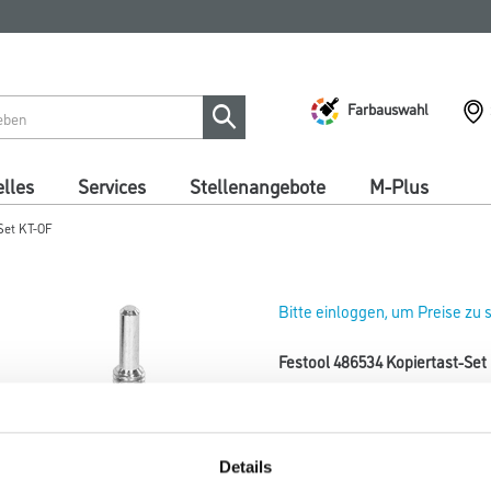
Farbauswahl
lles
Services
Stellenangebote
M-Plus
-Set KT-OF
Bitte einloggen, um Preise zu
Festool 486534 Kopiertast-Set
Art-Nr.:
4013-004508
Kopiertast-Set KT-OF und Win
OF 900, OF 1000, OF 1010, OF 14
Details
KF.