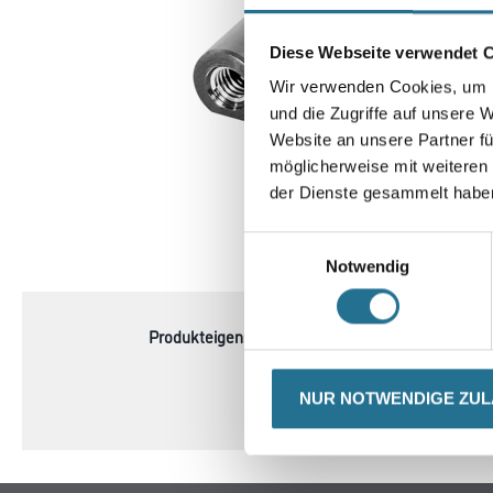
Diese Webseite verwendet 
Wir verwenden Cookies, um I
und die Zugriffe auf unsere 
Website an unsere Partner fü
möglicherweise mit weiteren
der Dienste gesammelt habe
Einwilligungsauswahl
CURRENT
PRODUKTEI
Notwendig
TAB:
Produkteigenschaft
- Packungsinhalt 1 Stück
- SB-verpackt
NUR NOTWENDIGE ZU