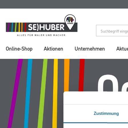
Zum
Zum
Inhalt
Navigationsmenü
springen
springen
Online-Shop
Aktionen
Unternehmen
Aktue
Zustimmung