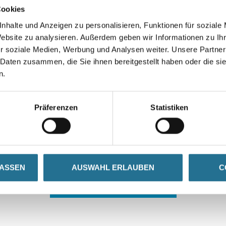
Cookies
nhalte und Anzeigen zu personalisieren, Funktionen für soziale
Website zu analysieren. Außerdem geben wir Informationen zu I
r soziale Medien, Werbung und Analysen weiter. Unsere Partner
 Daten zusammen, die Sie ihnen bereitgestellt haben oder die s
n.
 ZWISCHENFALL IST
Präferenzen
Statistiken
seln schon an der Lösung und werden das Problem so schnell
in der Zwischenzeit unseren Online-Shop und lassen Sie sic
LASSEN
AUSWAHL ERLAUBEN
C
ZURÜCK ZUM ONLINE-SHOP