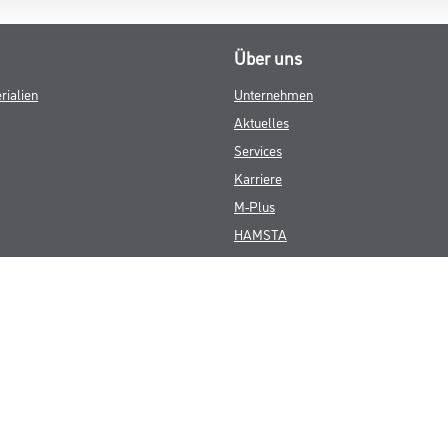
Über uns
rialien
Unternehmen
Aktuelles
Services
Karriere
M-Plus
HAMSTA
FAQ
© Copyright CMS Dienstleistungs-Gesellschaft
GEWERBLICHE KUNDEN. ALLE ANGEGEBENEN PREISE SIND ZZGL. GESETZL