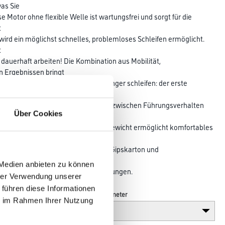
was Sie
e Motor ohne flexible Welle ist wartungsfrei und sorgt für die
t
ird ein möglichst schnelles, problemloses Schleifen ermöglicht.
t
dauerhaft arbeiten! Die Kombination aus Mobilität,
n Ergebnissen bringt
: die perfekte Oberfläche. Einfach länger schleifen: der erste
 ohne
n. Mit der ausgewogenen Balance zwischen Führungsverhalten
Über Cookies
eilung
n. Leichter schleifen: das geringe Gewicht ermöglicht komfortables
n Decken und Wänden. Schleifen von Gipskarton und
n von Tapetenresten,
 Medien anbieten zu können
losem Putz und sonstigen Beschichtungen.
hrer Verwendung unserer
 führen diese Informationen
Breite in millimeter
ie im Rahmen Ihrer Nutzung