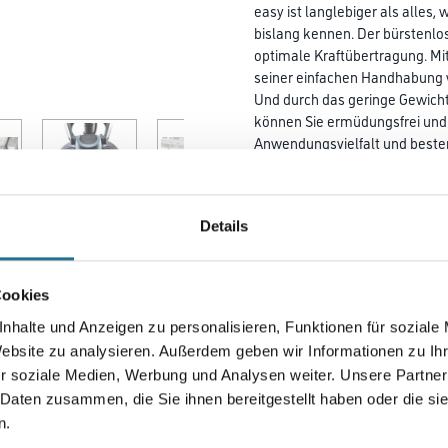
easy ist langlebiger als alles, 
bislang kennen. Der bürstenlos
optimale Kraftübertragung. Mi
seiner einfachen Handhabung w
Und durch das geringe Gewich
können Sie ermüdungsfrei und 
Anwendungsvielfalt und beste
Sie schnell und sicher zum Ziel
Langhalsschleifer von Festool
Zusammenbauen und Einstelle
Details
und vorteilhafter Gewichtsvert
können Sie ausdauernd arbeite
Arbeiten. Verschleißarm dank
Antrieb im Kopf. Schleifen vo
Cookies
Trockenbauspachtel. Entferne
nhalte und Anzeigen zu personalisieren, Funktionen für soziale
Farbanstrichen, Kleberesten, 
Website zu analysieren. Außerdem geben wir Informationen zu I
r soziale Medien, Werbung und Analysen weiter. Unsere Partner
Länge in Millimeter
 Daten zusammen, die Sie ihnen bereitgestellt haben oder die s
n.