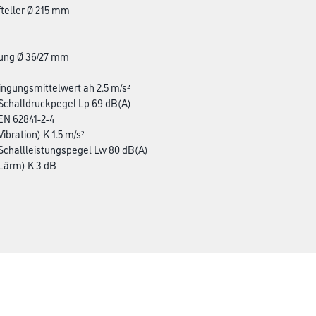
fteller Ø 215 mm
ung Ø 36/27 mm
ingungsmittelwert ah 2.5 m/s²
 Schalldruckpegel Lp 69 dB(A)
EN 62841-2-4
Vibration) K 1.5 m/s²
 Schallleistungspegel Lw 80 dB(A)
(Lärm) K 3 dB
Über uns