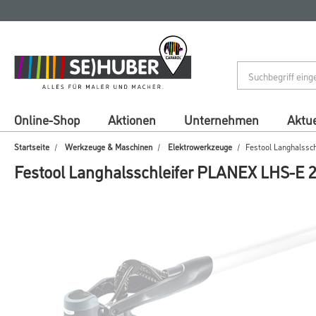
Zum
Zum
Inhalt
Navigationsmenü
springen
springen
Online-Shop
Aktionen
Unternehmen
Aktue
Startseite
Werkzeuge & Maschinen
Elektrowerkzeuge
Festool Langhalssc
Festool Langhalsschleifer PLANEX LHS-E 