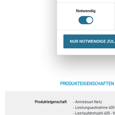
Einwilligungsauswahl
Notwendig
NUR NOTWENDIGE ZU
CURRENT
PRODUKTEIGENSCHAFTEN
TAB:
Produkteigenschaft
- Antriebsart Netz
- Leistungsaufnahme 40
- Leerlaufdrehzahl 400 - 