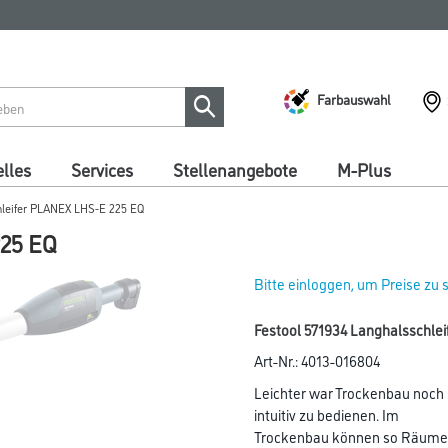
Farbauswahl
lles
Services
Stellenangebote
M-Plus
hleifer PLANEX LHS-E 225 EQ
225 EQ
Bitte einloggen, um Preise zu
Festool 571934 Langhalsschle
Art-Nr.:
4013-016804
Leichter war Trockenbau noch n
intuitiv zu bedienen. Im
Trockenbau können so Räume k