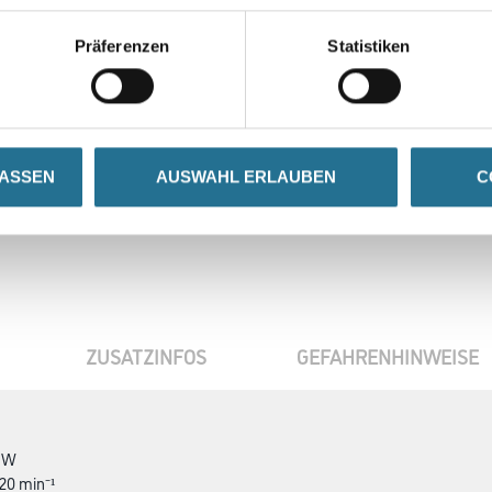
Höhe in millimeter
Präferenzen
Statistiken
Umrechnungsfaktoren
LASSEN
AUSWAHL ERLAUBEN
C
ZUSATZINFOS
GEFAHRENHINWEISE
0 W
920 min⁻¹