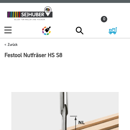
Zum
Zum
Inhalt
Navigationsmenü
0
springen
springen
Zurück
Festool Nutfräser HS S8