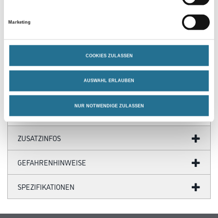
PRODUKTEIGENSCHAFTEN
Marketing
Produkteigenschaft
- s 8 mm
- D 3 mm
COOKIES ZULASSEN
- NL 8 mm
- GL 45 mm
- Packungsinhalt 1 Stück
AUSWAHL ERLAUBEN
- SB-verpackt
NUR NOTWENDIGE ZULASSEN
ZUSATZINFOS
GEFAHRENHINWEISE
SPEZIFIKATIONEN