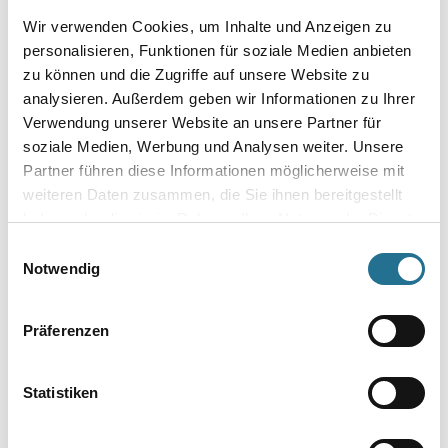
Papierfilter für Turboabsaugung mit Halterung. Für RS 300, RS 3, RS
Wir verwenden Cookies, um Inhalte und Anzeigen zu
200, RS 2, ET 2.
personalisieren, Funktionen für soziale Medien anbieten
zu können und die Zugriffe auf unsere Website zu
Umrechnungsfaktoren
analysieren. Außerdem geben wir Informationen zu Ihrer
Verwendung unserer Website an unsere Partner für
soziale Medien, Werbung und Analysen weiter. Unsere
Partner führen diese Informationen möglicherweise mit
weiteren Daten zusammen, die Sie ihnen bereitgestellt
haben oder die sie im Rahmen Ihrer Nutzung der Dienste
gesammelt haben.
Einwilligungsauswahl
Notwendig
PRODUKTEIGENSCHAFTEN
Präferenzen
Produkteigenschaft
- Packungsinhalt 1 Stück
Statistiken
- SB-verpackt