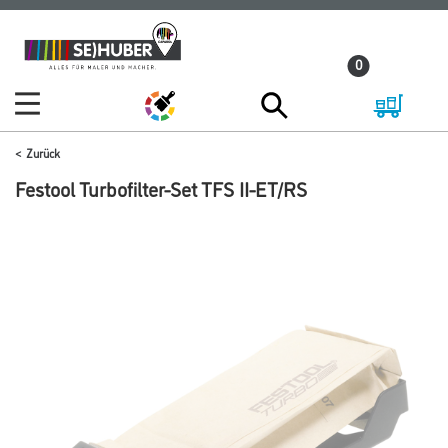
Zum
Zum
Inhalt
Navigationsmenü
0
springen
springen
Zurück
Festool Turbofilter-Set TFS II-ET/RS