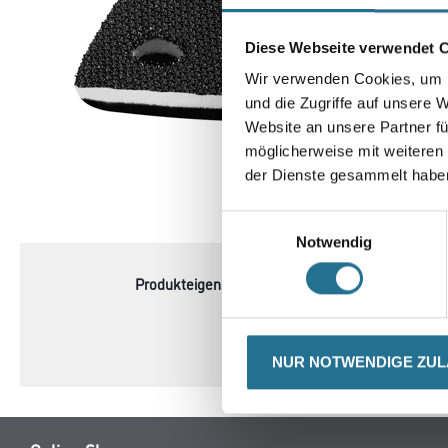
Diese Webseite verwendet 
Wir verwenden Cookies, um I
und die Zugriffe auf unsere 
Website an unsere Partner fü
möglicherweise mit weiteren
der Dienste gesammelt habe
CURRENT
PRODUKTEI
Einwilligungsauswahl
TAB:
Notwendig
Produkteigenschaft
- Packungsinhalt 1 Stück
- SB-verpackt
NUR NOTWENDIGE ZU