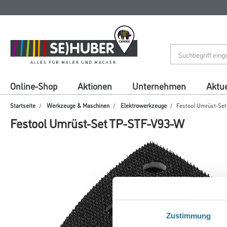
Zum
Zum
Inhalt
Navigationsmenü
springen
springen
Online-Shop
Aktionen
Unternehmen
Aktue
Startseite
Werkzeuge & Maschinen
Elektrowerkzeuge
Festool Umrüst-Se
Festool Umrüst-Set TP-STF-V93-W
Zustimmung