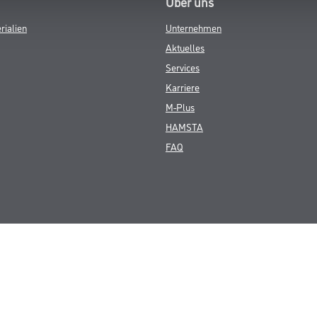
Über uns
rialien
Unternehmen
Aktuelles
Services
Karriere
M-Plus
HAMSTA
FAQ
© Copyright CMS Dienstleistungs-Gesellschaft
GEWERBLICHE KUNDEN. ALLE ANGEGEBENEN PREISE SIND ZZGL. GESETZL
**Punktestand wird innerhalb mehrerer Wochen aktualisiert.