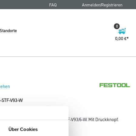
FAQ
Anmelden/Registrieren
0
Standorte
0,00 €
 sehen
P-STF-V93-W
-STF-DX93 und Schleifschuh SSH-STF-V93/6-W. Mit Druckknopf.
Über Cookies