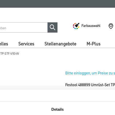
Farbauswahl
lles
Services
Stellenangebote
M-Plus
t TP-STF-V93-W
Bitte einloggen, um Preise zu
Festool 488899 Umrüst-Set T
Art-Nr.:
4013-005308
Bestehend aus Tischplatte TP
StickFix. Für DX 93.
Details