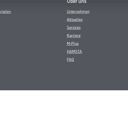
Über uns
rialien
Unternehmen
Aktuelles
Services
Karriere
M-Plus
HAMSTA
FAQ
© Copyright CMS Dienstleistungs-Gesellschaft
GEWERBLICHE KUNDEN. ALLE ANGEGEBENEN PREISE SIND ZZGL. GESETZL
**Punktestand wird innerhalb mehrerer Wochen aktualisiert.