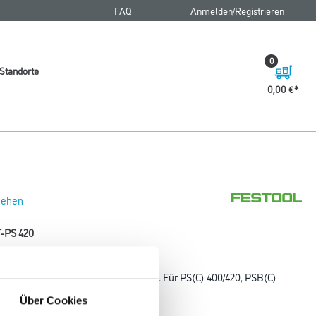
FAQ
Anmelden/Registrieren
0
Standorte
0,00 €
 sehen
T-PS 420
s -45°. Stufenlose Winkeleinstellung. Für PS(C) 400/420, PSB(C)
Über Cookies