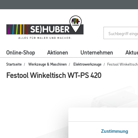
Zum
Zum
Inhalt
Navigationsmenü
springen
springen
Online-Shop
Aktionen
Unternehmen
Aktue
Startseite
Werkzeuge & Maschinen
Elektrowerkzeuge
Festool Winkeltisc
Festool Winkeltisch WT-PS 420
Zustimmung