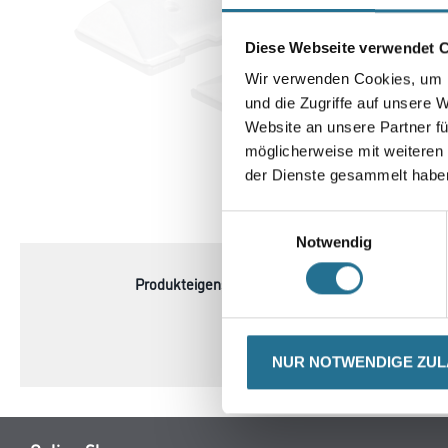
Diese Webseite verwendet 
Wir verwenden Cookies, um I
und die Zugriffe auf unsere 
Website an unsere Partner fü
möglicherweise mit weiteren
der Dienste gesammelt habe
CURRENT
PRODUKTEI
Einwilligungsauswahl
TAB:
Notwendig
Produkteigenschaft
- Packungsinhalt 1 Stück
- SB-verpackt
NUR NOTWENDIGE ZU