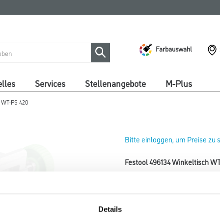
Farbauswahl
lles
Services
Stellenangebote
M-Plus
h WT-PS 420
Bitte einloggen, um Preise zu
Festool 496134 Winkeltisch W
Art-Nr.:
4013-014113
Für Winkelschnitte von +45° bi
400/420.
Details