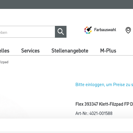
Farbauswahl
lles
Services
Stellenangebote
M-Plus
ilzpad
Bitte einloggen, um Preise zu
Flex 393347 Klett-Filzpad FP 
Art-Nr.:
4021-001588
Bestens geeignet zum Polieren
Lacken, Glas, Acrylglas (in