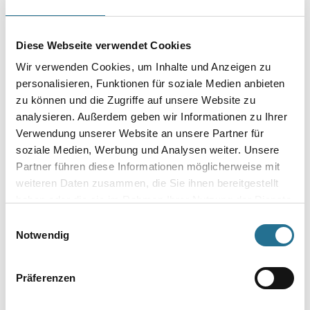
Mit Schwenksegment und Bürstenkranz für Schleifarbeiten.
Durchmesser in millimeter
Diese Webseite verwendet Cookies
Wir verwenden Cookies, um Inhalte und Anzeigen zu
personalisieren, Funktionen für soziale Medien anbieten
zu können und die Zugriffe auf unsere Website zu
analysieren. Außerdem geben wir Informationen zu Ihrer
Umrechnungsfaktoren
Verwendung unserer Website an unsere Partner für
soziale Medien, Werbung und Analysen weiter. Unsere
Partner führen diese Informationen möglicherweise mit
weiteren Daten zusammen, die Sie ihnen bereitgestellt
haben oder die sie im Rahmen Ihrer Nutzung der Dienste
gesammelt haben.
Einwilligungsauswahl
Notwendig
PRODUKTEIGENSCHAFTEN
Präferenzen