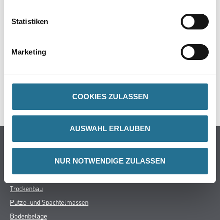
Statistiken
ZUSATZINFOS
Marketing
GEFAHRENHINWEISE
COOKIES ZULASSEN
SPEZIFIKATIONEN
AUSWAHL ERLAUBEN
Online-Shop
Farbe
NUR NOTWENDIGE ZULASSEN
WDV-Systeme
Trockenbau
Putze- und Spachtelmassen
Bodenbeläge