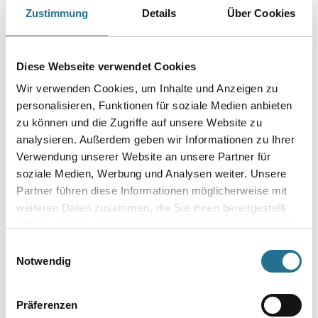
Der elastische Gummi-Absaugring gleitet ruckfrei über die Oberfläche
Zustimmung
Details
Über Cookies
und bietet einen optimalen Schutz vor Staub und
herausschleudernden Steinen.
Durchmesser in millimeter
Diese Webseite verwendet Cookies
Wir verwenden Cookies, um Inhalte und Anzeigen zu
personalisieren, Funktionen für soziale Medien anbieten
zu können und die Zugriffe auf unsere Website zu
analysieren. Außerdem geben wir Informationen zu Ihrer
Umrechnungsfaktoren
Verwendung unserer Website an unsere Partner für
soziale Medien, Werbung und Analysen weiter. Unsere
Partner führen diese Informationen möglicherweise mit
weiteren Daten zusammen, die Sie ihnen bereitgestellt
haben oder die sie im Rahmen Ihrer Nutzung der Dienste
gesammelt haben.
Einwilligungsauswahl
Notwendig
PRODUKTEIGENSCHAFTEN
Präferenzen