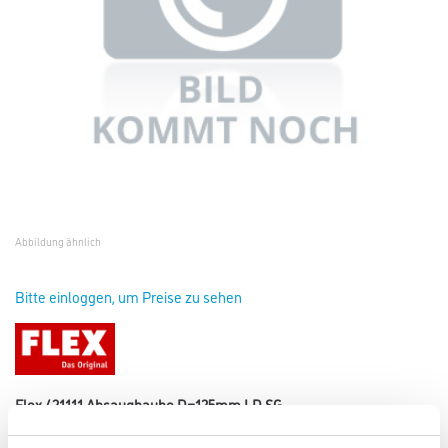
Abbildung ähnlich
Bitte einloggen, um Preise zu sehen
Flex 421111 Absaughaube D=125mm LD SG
Art-Nr.:
4021-001219