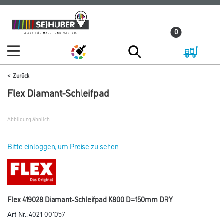
Zum
Zum
Inhalt
Navigationsmenü
0
springen
springen
Zurück
Flex Diamant-Schleifpad
Abbildung ähnlich
Bitte einloggen, um Preise zu sehen
Flex 419028 Diamant-Schleifpad K800 D=150mm DRY
Art-Nr.:
4021-001057