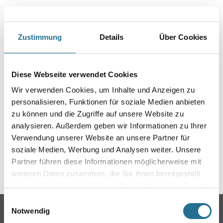
Zustimmung
Details
Über Cookies
PRODUKTEIGENSCHAFTEN
Diese Webseite verwendet Cookies
Wir verwenden Cookies, um Inhalte und Anzeigen zu
personalisieren, Funktionen für soziale Medien anbieten
zu können und die Zugriffe auf unsere Website zu
ZUSATZINFOS
analysieren. Außerdem geben wir Informationen zu Ihrer
Verwendung unserer Website an unsere Partner für
GEFAHRENHINWEISE
soziale Medien, Werbung und Analysen weiter. Unsere
Partner führen diese Informationen möglicherweise mit
SPEZIFIKATIONEN
weiteren Daten zusammen, die Sie ihnen bereitgestellt
haben oder die sie im Rahmen Ihrer Nutzung der Dienste
gesammelt haben.
Einwilligungsauswahl
Online-Shop
Notwendig