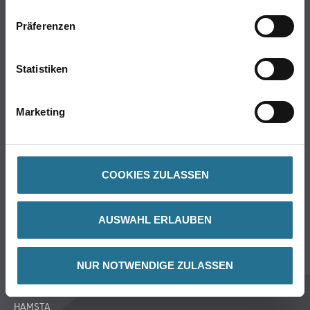
Farbe
Präferenzen
WDV-Systeme
Trockenbau
Putze- und Spachtelmassen
Statistiken
Bodenbeläge
Wand- & Deckenbeläge
Marketing
Werkzeug & Maschinen
Verbrauchsmaterialien
COOKIES ZULASSEN
Über uns
Unternehmen
AUSWAHL ERLAUBEN
Aktuelles
Services
NUR NOTWENDIGE ZULASSEN
Karriere
M-Plus
HAMSTA