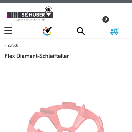
Zum
Zum
Inhalt
Navigationsmenü
0
springen
springen
Zurück
Flex Diamant-Schleifteller