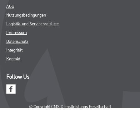
AGB
Nutzungsbedingungen
Logistik- und Servicepreisliste
Impressum
Datenschutz
Integrität
Kontakt
Follow Us
© Copyright CMS Dienstleistungs-Gesellschaft
* NUR FÜR GEWERBLICHE KUNDEN. ALLE ANGEGEBENEN PREISE
SIND ZZGL. GESETZLICHER MWST.
**Punktestand wird innerhalb mehrerer Wochen aktualisiert.