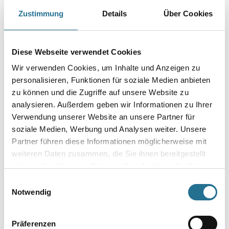
Estrich-Whirljet für abrasive Materialien wie Abrasive Estriche (mit
Zustimmung
Details
Über Cookies
Quarzsand), Estriche, frischer Beton, Putz, abrasiver
Kalksandstein (mit Quarzsand), Sandstein, Schamotte, Asphalt.
Gewichtsoptimiert, mit Flex Formflansch. Nicht für die
Kantenbearbeitung geeignet.
Diese Webseite verwendet Cookies
Durchmesser in millimeter
Wir verwenden Cookies, um Inhalte und Anzeigen zu
personalisieren, Funktionen für soziale Medien anbieten
zu können und die Zugriffe auf unsere Website zu
analysieren. Außerdem geben wir Informationen zu Ihrer
Verwendung unserer Website an unsere Partner für
Umrechnungsfaktoren
soziale Medien, Werbung und Analysen weiter. Unsere
Partner führen diese Informationen möglicherweise mit
weiteren Daten zusammen, die Sie ihnen bereitgestellt
haben oder die sie im Rahmen Ihrer Nutzung der Dienste
gesammelt haben.
Einwilligungsauswahl
Notwendig
Präferenzen