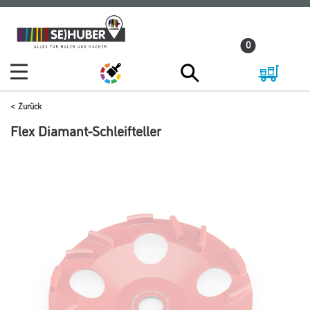
Zum
Zum
Inhalt
Navigationsmenü
0
springen
springen
Zurück
Flex Diamant-Schleifteller