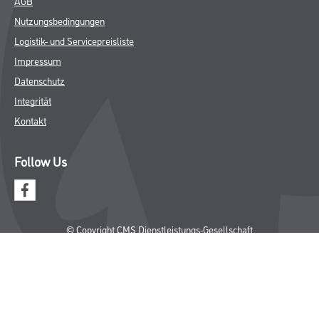
AGB
Nutzungsbedingungen
Logistik- und Servicepreisliste
Impressum
Datenschutz
Integrität
Kontakt
Follow Us
© Copyright CMS Dienstleistungs-Gesellschaft
* NUR FÜR GEWERBLICHE KUNDEN. ALLE ANGEGEBENEN PREISE
SIND ZZGL. GESETZLICHER MWST.
**Punktestand wird innerhalb mehrerer Wochen aktualisiert.