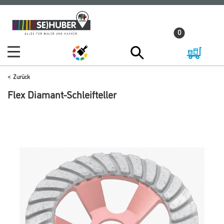
Zum
Zum
Inhalt
Navigationsmenü
0
springen
springen
Zurück
Flex Diamant-Schleifteller