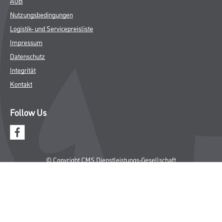
AGB
Nutzungsbedingungen
Logistik- und Servicepreisliste
Impressum
Datenschutz
Integrität
Kontakt
Follow Us
© Copyright CMS Dienstleistungs-Gesellschaft
* NUR FÜR GEWERBLICHE KUNDEN. ALLE ANGEGEBENEN PREISE
SIND ZZGL. GESETZLICHER MWST.
**Punktestand wird innerhalb mehrerer Wochen aktualisiert.