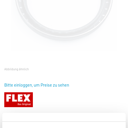
Abbildung ähnlich
Bitte einloggen, um Preise zu sehen
Flex 257246 Gummi-Absaugring D=125mm AR-G D125 LD
Art-Nr.:
4021-000254