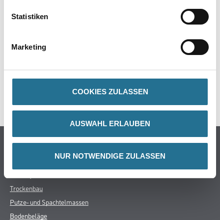
Statistiken
Marketing
ZUSATZINFOS
GEFAHRENHINWEISE
COOKIES ZULASSEN
SPEZIFIKATIONEN
AUSWAHL ERLAUBEN
Online-Shop
NUR NOTWENDIGE ZULASSEN
Farbe
WDV-Systeme
Trockenbau
Putze- und Spachtelmassen
Bodenbeläge