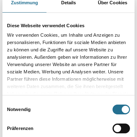
Zustimmung
Details
Über Cookies
Der elastische Gummi-Absaugring gleitet ruckfrei über die Oberfläche
und bietet einen optimalen Schutz vor Staub und
herausschleudernden Steinen.
Diese Webseite verwendet Cookies
Durchmesser in millimeter
Wir verwenden Cookies, um Inhalte und Anzeigen zu
personalisieren, Funktionen für soziale Medien anbieten
zu können und die Zugriffe auf unsere Website zu
analysieren. Außerdem geben wir Informationen zu Ihrer
Umrechnungsfaktoren
Verwendung unserer Website an unsere Partner für
soziale Medien, Werbung und Analysen weiter. Unsere
Partner führen diese Informationen möglicherweise mit
weiteren Daten zusammen, die Sie ihnen bereitgestellt
haben oder die sie im Rahmen Ihrer Nutzung der Dienste
gesammelt haben.
Einwilligungsauswahl
Notwendig
Präferenzen
PRODUKTEIGENSCHAFTEN