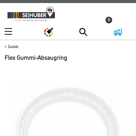
Zum
Zum
Inhalt
Navigationsmenü
0
springen
springen
Zurück
Flex Gummi-Absaugring