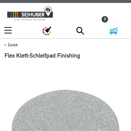
Zum
Zum
Inhalt
Navigationsmenü
0
springen
springen
Zurück
Flex Klett-Schleifpad Finishing