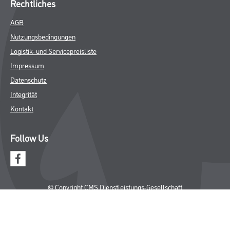
Rechtliches
AGB
Nutzungsbedingungen
Logistik- und Servicepreisliste
Impressum
Datenschutz
Integrität
Kontakt
Follow Us
© Copyright CMS Dienstleistungs-Gesellschaft
* NUR FÜR GEWERBLICHE KUNDEN. ALLE ANGEGEBENEN PREISE
SIND ZZGL. GESETZLICHER MWST.
**Punktestand wird innerhalb mehrerer Wochen aktualisiert.