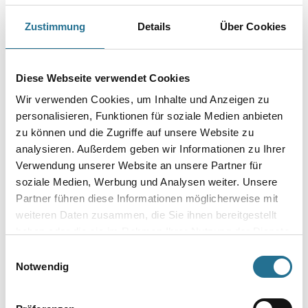
Hochleistungsschleifmittel, zum Hochglanzpolieren von Edelstahl und
NE-Metallen, ohne Poliermittel.
Zustimmung
Details
Über Cookies
Durchmesser in millimeter
Diese Webseite verwendet Cookies
Wir verwenden Cookies, um Inhalte und Anzeigen zu
Körnung
personalisieren, Funktionen für soziale Medien anbieten
zu können und die Zugriffe auf unsere Website zu
analysieren. Außerdem geben wir Informationen zu Ihrer
Verwendung unserer Website an unsere Partner für
soziale Medien, Werbung und Analysen weiter. Unsere
Umrechnungsfaktoren
Partner führen diese Informationen möglicherweise mit
weiteren Daten zusammen, die Sie ihnen bereitgestellt
haben oder die sie im Rahmen Ihrer Nutzung der Dienste
gesammelt haben.
Einwilligungsauswahl
Notwendig