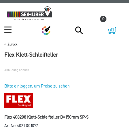
Zum
Zum
Inhalt
Navigationsmenü
0
springen
springen
Zurück
Flex Klett-Schleifteller
Abbildung ähnlich
Bitte einloggen, um Preise zu sehen
Flex 408298 Klett-Schleifteller D=150mm SP-S
Art-Nr.:
4021-001077