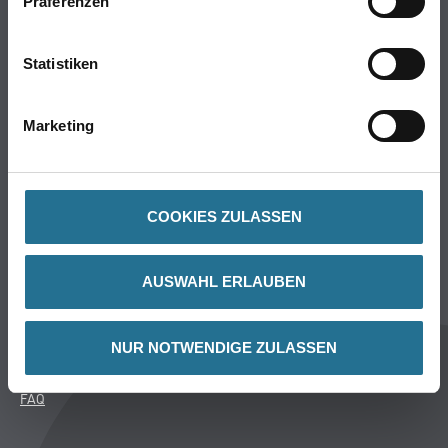
Präferenzen
Putze- und Spachtelmassen
Bodenbeläge
Statistiken
Wand- & Deckenbeläge
Werkzeug & Maschinen
Marketing
Verbrauchsmaterialien
Über uns
COOKIES ZULASSEN
Unternehmen
Aktuelles
AUSWAHL ERLAUBEN
Services
Karriere
M-Plus
NUR NOTWENDIGE ZULASSEN
HAMSTA
FAQ