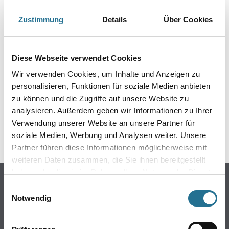
Zustimmung
Details
Über Cookies
PRODUKTEIGENSCHAFTEN
Diese Webseite verwendet Cookies
Wir verwenden Cookies, um Inhalte und Anzeigen zu
ZUSATZINFOS
personalisieren, Funktionen für soziale Medien anbieten
zu können und die Zugriffe auf unsere Website zu
GEFAHRENHINWEISE
analysieren. Außerdem geben wir Informationen zu Ihrer
Verwendung unserer Website an unsere Partner für
SPEZIFIKATIONEN
soziale Medien, Werbung und Analysen weiter. Unsere
Partner führen diese Informationen möglicherweise mit
weiteren Daten zusammen, die Sie ihnen bereitgestellt
haben oder die sie im Rahmen Ihrer Nutzung der Dienste
Online-Shop
gesammelt haben.
Einwilligungsauswahl
Farbe
Notwendig
WDV-Systeme
Trockenbau