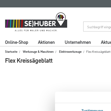
Zum
Zum
Inhalt
Navigationsmenü
springen
springen
Online-Shop
Aktionen
Unternehmen
Aktue
Startseite
Werkzeuge & Maschinen
Elektrowerkzeuge
Flex Kreissägeblatt
Flex Kreissägeblatt
Zustimmung