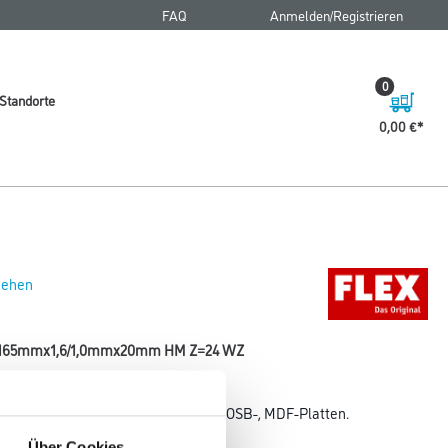
FAQ
Anmelden/Registrieren
0
Standorte
0,00 €
 sehen
 D=165mmx1,6/1,0mmx20mm HM Z=24 WZ
gen von Holzwerkstoffen wie Span-, OSB-, MDF-Platten.
Über Cookies