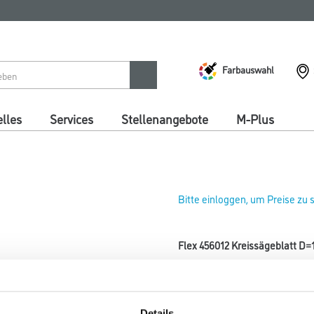
Farbauswahl
lles
Services
Stellenangebote
M-Plus
Bitte einloggen, um Preise zu
Flex 456012 Kreissägeblatt
Art-Nr.:
4021-002225
Für Längsschnitte und zum Sä
Details